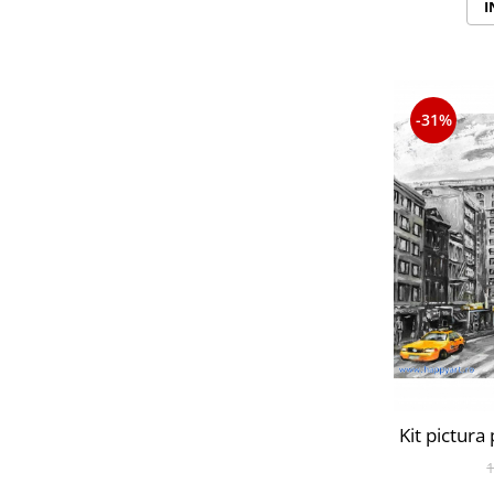
I
-31%
Kit pictura
1