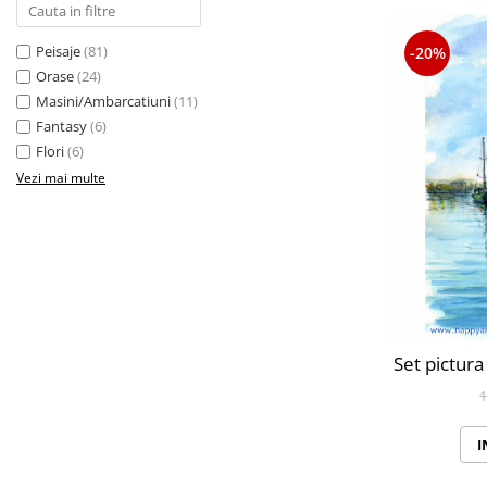
Peisaje
(81)
-20%
Orase
(24)
Masini/Ambarcatiuni
(11)
Fantasy
(6)
Flori
(6)
Vezi mai multe
Set pictura
1
I