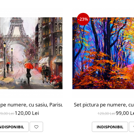
-23%
 pe numere, cu sasiu, Parisul in Ploaie, 40x50 cm, 30 culori
Set pictura pe numere, c
120,00 Lei
99,00 L
29,00 Lei
129,00 Lei
NDISPONIBIL
INDISPONIBIL