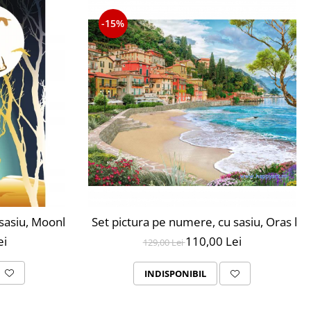
-15%
ri, nivel avansat, MG2206
sasiu, Moonlight forest, 40X50 cm, 30 culori, nivel avansa
Set pictura pe numere, cu sasiu, Oras la 
ei
110,00 Lei
129,00 Lei
INDISPONIBIL