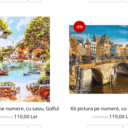
-8%
 pe numere, cu sasiu, Golful fericirii, 40X50 cm, 24 culori,
Kit pictura pe numere, cu
110,00 Lei
119,00 L
29,00 Lei
129,00 Lei