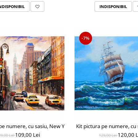
NDISPONIBIL
INDISPONIBIL
-7%
 pe numere, cu sasiu, New York City, 40X50 cm, 30 culori,
Kit pictura pe numere, cu
109,00 Lei
120,00 L
29,00 Lei
129,00 Lei