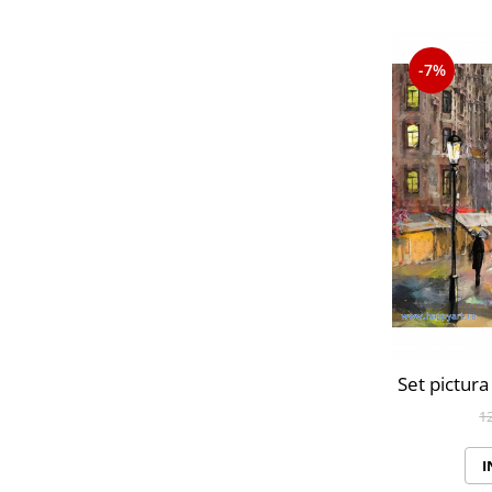
-7%
Set pictura
1
I