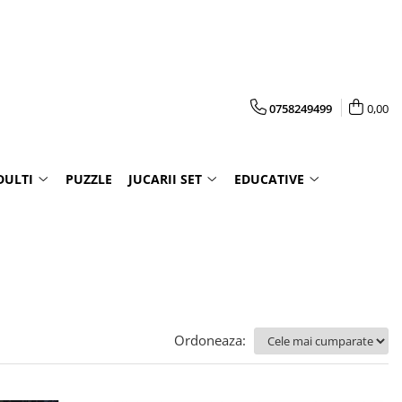
0758249499
0,00
DULTI
PUZZLE
JUCARII SET
EDUCATIVE
Ordoneaza: