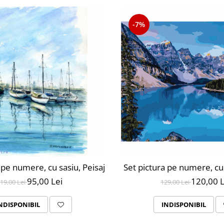
-7%
 pe numere, cu sasiu, Peisaj Marin, 30x40 cm, 22 culori
Set pictura pe numere, cu
95,00 Lei
120,00 L
19,00 Lei
129,00 Lei
NDISPONIBIL
INDISPONIBIL