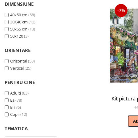
DIMENSIUNE
-7%
40x50 cm
(58)
30X40 cm
(12)
50x65 cm
(10)
50x120
(3)
ORIENTARE
Orizontal
(58)
Vertical
(25)
PENTRU CINE
Adulti
(83)
Kit pictura
Ea
(78)
El
(76)
1
Copii
(12)
A
TEMATICA