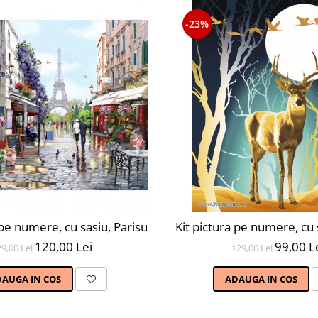
-23%
 pe numere, cu sasiu, Parisul primavara, 40X50 cm, 30 culo
Kit pictura pe numere, cu 
120,00 Lei
99,00 L
29,00 Lei
129,00 Lei
DAUGA IN COS
ADAUGA IN COS