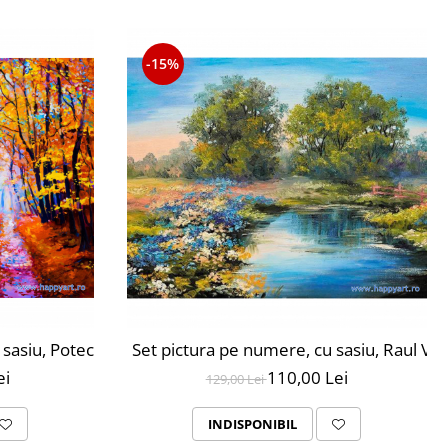
-15%
u sasiu, Poteca de Padure Toamna, 40x50 cm, 24 culori, 
Set pictura pe numere, cu sasiu, Raul Var
ei
110,00 Lei
129,00 Lei
INDISPONIBIL