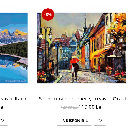
-8%
 sasiu, Rau de Munte, 40x50 cm, 24 culori
Set pictura pe numere, cu sasiu, Oras Eu
ei
119,00 Lei
129,00 Lei
INDISPONIBIL