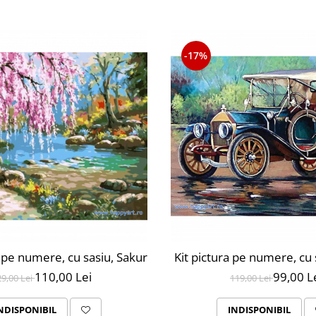
-17%
 pe numere, cu sasiu, Sakura langa Rau, 40x50 cm, 24 culo
Kit pictura pe numere, cu 
110,00 Lei
99,00 L
29,00 Lei
119,00 Lei
NDISPONIBIL
INDISPONIBIL