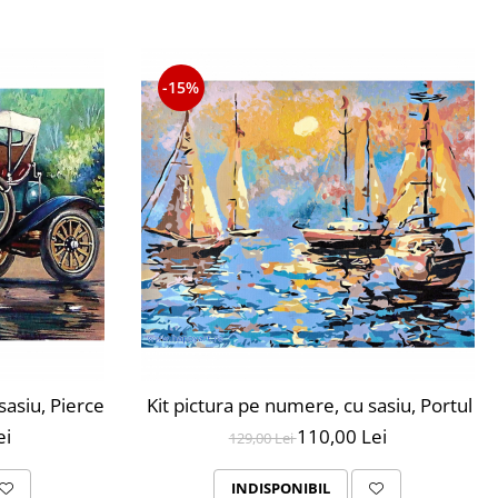
-15%
ri
sasiu, Pierce Arrow, 30X40 cm, 24 culori, nivel avansat, M
Kit pictura pe numere, cu sasiu, Portul t
ei
110,00 Lei
129,00 Lei
INDISPONIBIL