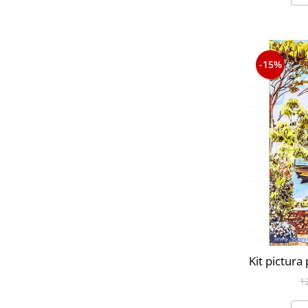
-15%
Kit pictura
1