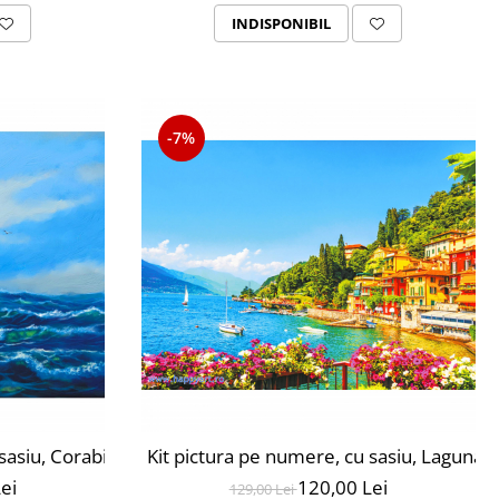
INDISPONIBIL
-7%
 nivel avansat, MG2407
 sasiu, Corabia cu panze albe, 40X50 cm, 28 culori, nivel 
Kit pictura pe numere, cu sasiu, Laguna 
ei
120,00 Lei
129,00 Lei