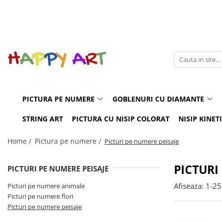
Pictura pe numere
Goblenuri cu diamante
Machete casute
Puzzle 3D din Lemn pentru copii si adulti
JUCARII SET
EDUCATIVE
Picturi pe numere animale
Goblenuri cu diamante icoane
BOOK NOOK
Puzzle 3D mecanic
INSTRUMENTE MUZICALE
MICROSCOP
Picturi pe numere flori
CASUTE DIY
JUCARII BAIE
TELESCOP
Picturi pe numere peisaje
JUCARII INTERACTIVE
PICTURA PE NUMERE
GOBLENURI CU DIAMANTE
MASINI
PAPUSI
STRING ART
PICTURA CU NISIP COLORAT
NISIP KINET
Home /
Pictura pe numere /
Picturi pe numere peisaje
PICTURI
PICTURI PE NUMERE PEISAJE
Afiseaza:
1-
25
Picturi pe numere animale
Picturi pe numere flori
Picturi pe numere peisaje