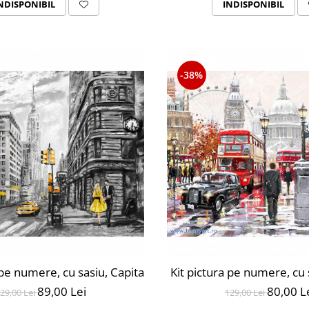
NDISPONIBIL
INDISPONIBIL
-38%
 pe numere, cu sasiu, Capitala, 40X50 cm, 21 culori, nive
Kit pictura pe numere, cu
89,00 Lei
80,00 L
29,00 Lei
129,00 Lei