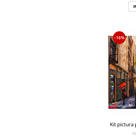
I
-16%
Kit pictura
1