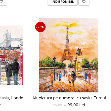
INDISPONIBIL
-23%
l mediu, MG2168
 sasiu, London street, 40X50 cm, 28 culori, nivel avansat,
Kit pictura pe numere, cu sasiu, Turnul E
ei
99,00 Lei
129,00 Lei