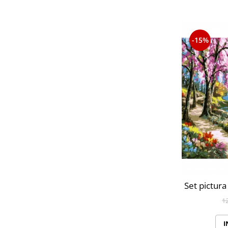
-15%
Set pictura
1
I