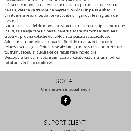
Ofera-ti un moment de terapie prin arta, cu pictura pe numere cu
peisaje, care te va transpune negresit, nu doar in peisaje absolut
uimitoare si relaxante, dar te va scoate din gandurile si agitatia de
peste zi.
Bucura-te de astfel de momente si ofera-ti mai multe clipe pentru tine
insuti, sau alege cate un peisaj pentru fiecare membru al familiei si
creati-va propria colectie de tablouri cu peisaje spectaculoase.
Adu marea, muntele sau copacii infloriti in casa ta, in timp ce te
relaxezi, sau alege diferite orase ale lumii, carora sa le conturezi chiar
tu, frumusetea, si bucura-te de rezultatele incredibile.
Descopera lumea, in detalii uimitoare si calatoreste intr-un mod, cu
totul unic, in timp ce pictezi.
SOCIAL
Urmareste-ne in social media
SUPORT CLIENTI
Luni - Sambata 09 - 18