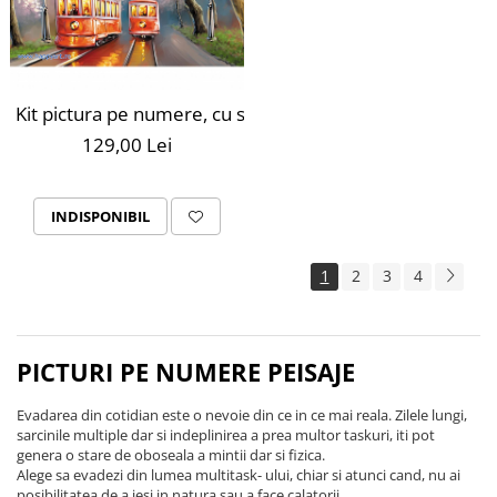
Kit pictura pe numere, cu sasiu, Tramvaie de primavara,
129,00 Lei
INDISPONIBIL
1
2
3
4
PICTURI PE NUMERE PEISAJE
Evadarea din cotidian este o nevoie din ce in ce mai reala. Zilele lungi,
sarcinile multiple dar si indeplinirea a prea multor taskuri, iti pot
genera o stare de oboseala a mintii dar si fizica.
Alege sa evadezi din lumea multitask- ului, chiar si atunci cand, nu ai
posibilitatea de a iesi in natura sau a face calatorii.