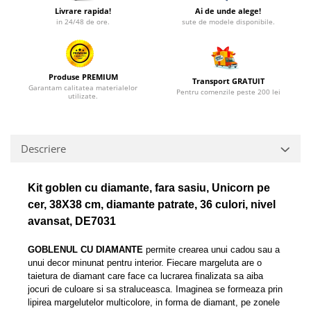
Livrare rapida!
Ai de unde alege!
in 24/48 de ore.
sute de modele disponibile.
Produse PREMIUM
Transport GRATUIT
Garantam calitatea materialelor
Pentru comenzile peste 200 lei
utilizate.
Descriere
Kit goblen cu diamante, fara sasiu, Unicorn pe
cer, 38X38 cm, diamante patrate, 36 culori, nivel
avansat, DE7031
GOBLENUL CU DIAMANTE
permite crearea unui cadou sau a
unui decor minunat pentru interior. Fiecare margeluta are o
taietura de diamant care face ca lucrarea finalizata sa aiba
jocuri de culoare si sa straluceasca. Imaginea se formeaza prin
lipirea margelutelor multicolore, in forma de diamant, pe zonele