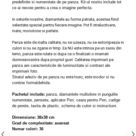
predeﬁnite si numerotate de pe panza. Kit-ul nostru include tot
ce ai nevoie pentru a crea o imagine perfecta.
In seturile noastre, diamantele au forma patrata, acestea fiind
selectate special pentru fiecare imagine. Pot fi stralucitoare,
mate, monotone si perlate.
Panza este de inalta calitate, nu se uzeaza, nu se estompeaza in
culori si nu se zgarie in timp. Ea NU este intinsa pe un sasiu din
lemn, panza este rulata si dupa ce o finalizati o inramati
dumneavoastra dupa propriul gust. Calitatea imprimarii pe
panza are caracteristicile de luminozitate si contrast ale
imprimarii foto.
S
tratul adeziv de pe panza nu
este toxic, este inodor
si nu
contine
formaldehida.
Pachetul include:
panza, diamantele multiolore in pungulite
numerotate, penseta, aplicator Pen, ceara pentru Pen, carlige
de perete, tavita de plastic, schema de culori si instructiuni.
Dimensiune: 38x38 cm
Grad de complexitate: avansat
Numar culori: 36