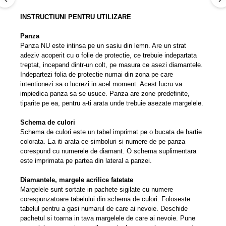
INSTRUCTIUNI PENTRU UTILIZARE
Panza
Panza NU este intinsa pe un sasiu din lemn. Are un strat
adeziv acoperit cu o folie de protectie, ce trebuie indepartata
treptat, incepand dintr-un colt, pe masura ce asezi diamantele.
Indepartezi folia de protectie numai din zona pe care
intentionezi sa o lucrezi in acel moment. Acest lucru va
impiedica panza sa se usuce. Panza are zone predeﬁnite,
tiparite pe ea, pentru a-ti arata unde trebuie asezate margelele.
Schema de culori
Schema de culori este un tabel imprimat pe o bucata de hartie
colorata. Ea iti arata ce simboluri si numere de pe panza
corespund cu numerele de diamant. O schema suplimentara
este imprimata pe partea din lateral a panzei.
Diamantele, margele acrilice fatetate
Margelele sunt sortate in pachete sigilate cu numere
corespunzatoare tabelului din schema de culori. Foloseste
tabelul pentru a gasi numarul de care ai nevoie. Deschide
pachetul si toarna in tava margelele de care ai nevoie. Pune