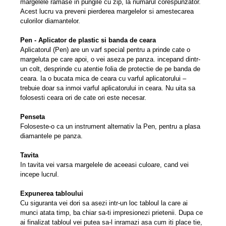
margelele ramase in pungile cu zip, la numarul corespunzator.
Acest lucru va preveni pierderea margelelor si amestecarea
culorilor diamantelor.
Pen - Aplicator de plastic si banda de ceara
Aplicatorul (Pen) are un varf special pentru a prinde cate o
margeluta pe care apoi, o vei aseza pe panza. incepand dintr-
un colt, desprinde cu atentie folia de protectie de pe banda de
ceara. Ia o bucata mica de ceara cu varful aplicatorului –
trebuie doar sa inmoi varful aplicatorului in ceara. Nu uita sa
folosesti ceara ori de cate ori este necesar.
Penseta
Foloseste-o ca un instrument alternativ la Pen, pentru a plasa
diamantele pe panza.
Tavita
In tavita vei varsa margelele de aceeasi culoare, cand vei
incepe lucrul.
Expunerea tabloului
Cu siguranta vei dori sa asezi intr-un loc tabloul la care ai
munci atata timp, ba chiar sa-ti impresionezi prietenii. Dupa ce
ai finalizat tabloul vei putea sa-l inramazi asa cum iti place tie,