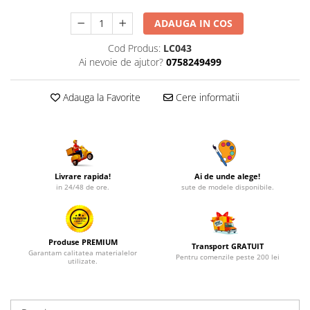
ADAUGA IN COS
Cod Produs:
LC043
Ai nevoie de ajutor?
0758249499
Adauga la Favorite
Cere informatii
Livrare rapida!
Ai de unde alege!
in 24/48 de ore.
sute de modele disponibile.
Produse PREMIUM
Transport GRATUIT
Garantam calitatea materialelor
Pentru comenzile peste 200 lei
utilizate.