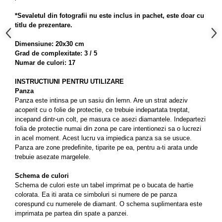
*Sevaletul din fotografii nu este inclus in pachet, este doar cu
titlu de prezentare.
Dimensiune: 20x30 cm
Grad de complexitate: 3 / 5
Numar de culori: 17
INSTRUCTIUNI PENTRU UTILIZARE
Panza
Panza este intinsa pe un sasiu din lemn. Are un strat adeziv
acoperit cu o folie de protectie, ce trebuie indepartata treptat,
incepand dintr-un colt, pe masura ce asezi diamantele. Indepartezi
folia de protectie numai din zona pe care intentionezi sa o lucrezi
in acel moment. Acest lucru va impiedica panza sa se usuce.
Panza are zone predeﬁnite, tiparite pe ea, pentru a-ti arata unde
trebuie asezate margelele.
Schema de culori
Schema de culori este un tabel imprimat pe o bucata de hartie
colorata. Ea iti arata ce simboluri si numere de pe panza
corespund cu numerele de diamant. O schema suplimentara este
imprimata pe partea din spate a panzei.