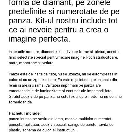
forma de diamant, pe zonele
predeﬁnite si numerotate de pe
panza. Kit-ul nostru include tot
ce ai nevoie pentru a crea o
imagine perfecta.
In seturile noastre, diamantele au diverse forme si taieturi, acestea
fiind selectate special pentru fiecare imagine. Pot fi stralucitoare,
mate, monotone si perlate.
Panza este de inalta calitate, nu se uzeaza, nu se estompeaza in
culori si nu se zgarie in timp. Ea este deja intinsa pe un sasiu din
lemn si are si o rama. Calitatea imprimarii pe
panza are
caracteristicile de luminozitate si contrast ale imprimarii foto.
S
tratul adeziv de pe panza nu
este toxic, este inodor
si nu contine
formaldehida.
Pachetul include:
panza intinsa pe sasiu din lemn, mozaic multiolor numerotat,
penseta, aplicator, adeziv special, carlige de perete, tavita de
plastic, schema de culori si instructiuni.