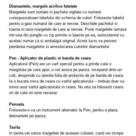
Diamantele, margele acrilice fatetate
Margelele sunt sortate in pachete sigilate cu numere
corespunzatoare tabelului din schema de culori. Foloseste tabelul
pentru a gasi numarul de care ai nevoie. Deschide pachetul si
toarna in tava margelele de care ai nevoie. Pune margelele ramase
intr-una din pungile cu zip primite si lipeste pe ea, autocolantul cu
acelasi numar ca si ambalajul original. Acest lucru va preveni
pierderea margelelor si amestecarea culorilor diamantelor.
Pen - Aplicator de plastic si banda de ceara
Aplicatorul (Pen) are un varf special pentru a prinde cate o
margeluta pe care apoi, o vei aseza pe panza. incepand dintr-un
colt, desprinde cu atentie folia de protectie de pe banda de ceara.
Ia o bucata mica de ceara cu varful aplicatorului – trebuie doar sa
inmoi usor varful aplicatorului in ceara. Nu uita sa folosesti ceara
ori de cate ori este necesar.
Penseta
Foloseste-o ca un instrument alternativ la Pen, pentru a plasa
diamantele pe panza.
Tavita
In tavita vei varsa margelele de aceeasi culoare, cand vei incepe