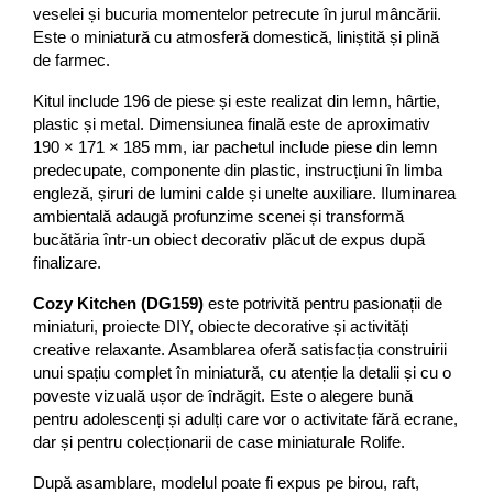
veselei și bucuria momentelor petrecute în jurul mâncării. 
Este o miniatură cu atmosferă domestică, liniștită și plină 
de farmec.
Kitul include 196 de piese și este realizat din lemn, hârtie, 
plastic și metal. Dimensiunea finală este de aproximativ 
190 × 171 × 185 mm, iar pachetul include piese din lemn 
predecupate, componente din plastic, instrucțiuni în limba 
engleză, șiruri de lumini calde și unelte auxiliare. Iluminarea 
ambientală adaugă profunzime scenei și transformă 
bucătăria într-un obiect decorativ plăcut de expus după 
finalizare.
Cozy Kitchen (DG159)
 este potrivită pentru pasionații de 
miniaturi, proiecte DIY, obiecte decorative și activități 
creative relaxante. Asamblarea oferă satisfacția construirii 
unui spațiu complet în miniatură, cu atenție la detalii și cu o 
poveste vizuală ușor de îndrăgit. Este o alegere bună 
pentru adolescenți și adulți care vor o activitate fără ecrane, 
dar și pentru colecționarii de case miniaturale Rolife.
După asamblare, modelul poate fi expus pe birou, raft, 