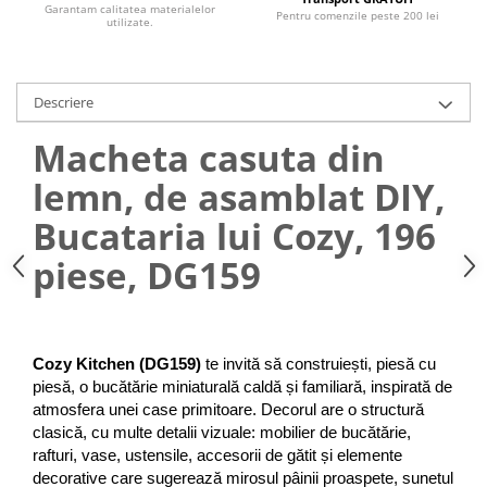
Garantam calitatea materialelor
Pentru comenzile peste 200 lei
utilizate.
Descriere
Macheta casuta din
lemn, de asamblat DIY,
Bucataria lui Cozy, 196
piese, DG159
Cozy Kitchen (DG159)
 te invită să construiești, piesă cu 
piesă, o bucătărie miniaturală caldă și familiară, inspirată de 
atmosfera unei case primitoare. Decorul are o structură 
clasică, cu multe detalii vizuale: mobilier de bucătărie, 
rafturi, vase, ustensile, accesorii de gătit și elemente 
decorative care sugerează mirosul pâinii proaspete, sunetul 