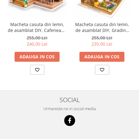
Macheta casuta din lemn,
Macheta casuta din lemn,
de asamblat DIY, Cafeneaua
de asamblat DIY, Gradina
lui Simon, 203 piese, DG109
lui Miller, 210 piese, DG108
255,00 Lei
255,00 Lei
240,00 Lei
235,00 Lei
ADAUGA IN COS
ADAUGA IN COS
SOCIAL
Urmareste-ne in social media