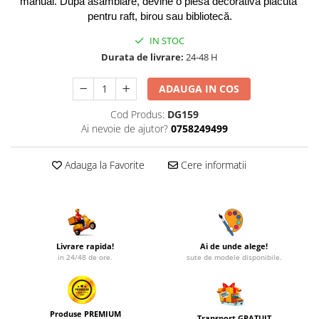
manual. După asamblare, devine o piesă decorativă plăcută 
pentru raft, birou sau bibliotecă.
IN STOC
Durata de livrare:
24-48 H
ADAUGA IN COS
Cod Produs:
DG159
Ai nevoie de ajutor?
0758249499
Adauga la Favorite
Cere informatii
Livrare rapida!
Ai de unde alege!
in 24/48 de ore.
sute de modele disponibile.
Produse PREMIUM
Transport GRATUIT