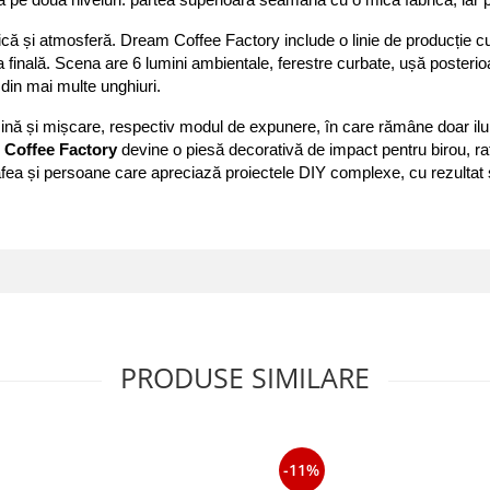
 pe două niveluri: partea superioară seamănă cu o mică fabrică, iar pa
ă și atmosferă. Dream Coffee Factory include o linie de producție cu 
ea finală. Scena are 6 lumini ambientale, ferestre curbate, ușă posteri
 din mai multe unghiuri. 
nă și mișcare, respectiv modul de expunere, în care rămâne doar ilu
Coffee Factory
 devine o piesă decorativă de impact pentru birou, raft
 cafea și persoane care apreciază proiectele DIY complexe, cu rezultat
PRODUSE SIMILARE
-11%