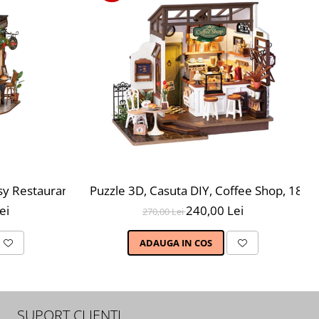
sy Restaurant, 296 piese
Puzzle 3D, Casuta DIY, Coffee Shop, 183 
ei
240,00 Lei
270,00 Lei
ADAUGA IN COS
SUPORT CLIENTI