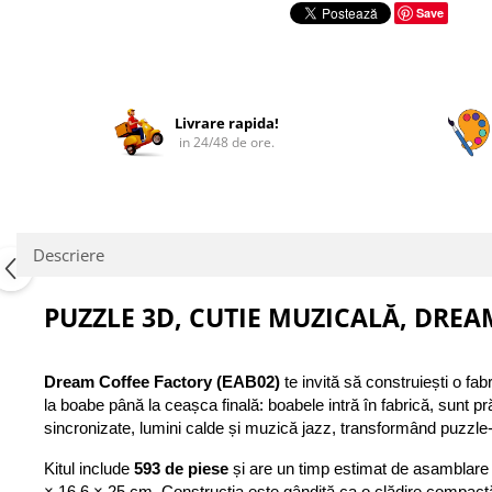
pe
Save
Facebook
Livrare rapida!
in 24/48 de ore.
Descriere
PUZZLE 3D, CUTIE MUZICALĂ, DREA
Dream Coffee Factory (EAB02)
 te invită să construiești o f
la boabe până la ceașca finală: boabele intră în fabrică, sunt pr
sincronizate, lumini calde și muzică jazz, transformând puzzle-ul
Kitul include 
593 de piese
 și are un timp estimat de asamblare