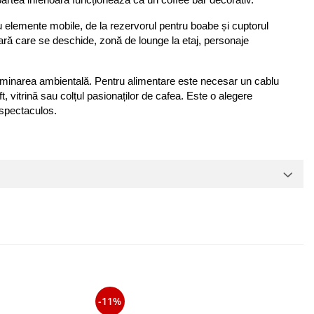
rtea inferioară funcționează ca un coffee bar decorativ.
elemente mobile, de la rezervorul pentru boabe și cuptorul 
oară care se deschide, zonă de lounge la etaj, personaje 
minarea ambientală. Pentru alimentare este necesar un cablu 
, vitrină sau colțul pasionaților de cafea. Este o alegere 
 spectaculos.
-11%