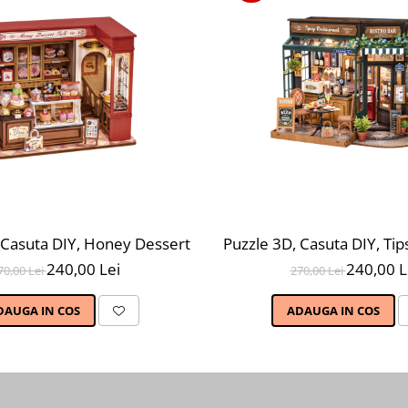
 lui Simon, 203 piese, DG109
 Casuta DIY, Honey Dessert Talk, 242 piese
Puzzle 3D, Casuta DIY, Tip
240,00 Lei
240,00 L
70,00 Lei
270,00 Lei
DAUGA IN COS
ADAUGA IN COS