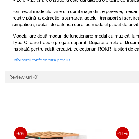
× 16,6 × 25 cm. Construcția este gândită ca o clădire compactă
Farmecul modelului vine din combinația dintre poveste, mecanic
rotativ până la extracție, spumarea laptelui, transport și servir
simpatice și detalii de cafenea care fac modelul plăcut de privit
Modelul are două moduri de funcționare: modul cu muzică, lumi
Type-C, care trebuie pregătit separat. După asamblare, 
Dream 
inspirată pentru adulți creativi, colecționari ROKR, iubitori de
Informatii conformitate produs
Review-uri
(0)
-6%
-11%