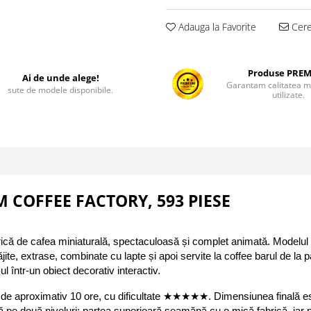
Adauga la Favorite
Cere 
Produse PRE
Ai de unde alege!
Garantam calitatea ma
sute de modele disponibile.
utilizate.
M COFFEE FACTORY, 593 PIESE
abrică de cafea miniaturală, spectaculoasă și complet animată. Modelul
ăjite, extrase, combinate cu lapte și apoi servite la coffee barul de la
 într-un obiect decorativ interactiv.
 de aproximativ 10 ore, cu dificultate ★★★★★. Dimensiunea finală est