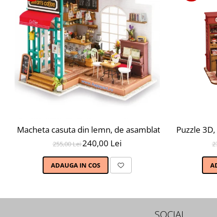
Macheta casuta din lemn, de asamblat DIY, Cafeneaua
Puzzle 3D,
240,00 Lei
255,00 Lei
2
ADAUGA IN COS
A
SOCIAL