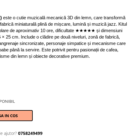
)
 este o cutie muzicală mecanică 3D din lemn, care transformă 
 fabrică miniaturală plină de mișcare, lumină și muzică jazz. Kitul 
lare de aproximativ 10 ore, dificultate ★★★★★ și dimensiuni 
 × 25 cm. Include o clădire pe două niveluri, zonă de fabrică, 
 angrenaje sincronizate, personaje simpatice și mecanisme care 
abe până la servire. Este potrivit pentru pasionații de cafea, 
sme din lemn și obiecte decorative premium. 
PONIBIL
A IN COS
de ajutor?
0758249499