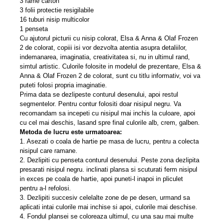
3 rame carton
3 folii protectie resigilabile
16 tuburi nisip multicolor
1 penseta
Cu ajutorul picturii cu nisip colorat, Elsa & Anna & Olaf Frozen
2 de colorat, copiii isi vor dezvolta atentia asupra detaliilor,
indemanarea, imaginatia, creativitatea si, nu in ultimul rand,
simtul artistic. Culorile folosite in modelul de prezentare, Elsa &
Anna & Olaf Frozen 2 de colorat, sunt cu titlu informativ, voi va
puteti folosi propria imaginatie.
Prima data se dezlipeste conturul desenului, apoi restul
segmentelor. Pentru contur folositi doar nisipul negru. Va
recomandam sa incepeti cu nisipul mai inchis la culoare, apoi
cu cel mai deschis, lasand spre final culorile alb, crem, galben.
Metoda de lucru este urmatoarea:
1. Asezati o coala de hartie pe masa de lucru, pentru a colecta
nisipul care ramane.
2. Dezlipiti cu penseta conturul desenului. Peste zona dezlipita
presarati nisipul negru. inclinati plansa si scuturati ferm nisipul
in exces pe coala de hartie, apoi puneti-l inapoi in pliculet
pentru a-l refolosi.
3. Dezlipiti succesiv celelalte zone de pe desen, urmand sa
aplicati intai culorile mai inchise si apoi, culorile mai deschise.
4. Fondul plansei se coloreaza ultimul, cu una sau mai multe