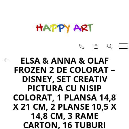
Pictura pe numere
Goblenuri cu diamante
Machete casute
Puzzle 3D din Lemn pentru copii si adulti
JUCARII SET
EDUCATIVE
Picturi pe numere animale
Goblenuri cu diamante icoane
BOOK NOOK
Puzzle 3D mecanic
INSTRUMENTE MUZICALE
MICROSCOP
Picturi pe numere flori
CASUTE DIY
JUCARII BAIE
TELESCOP
Picturi pe numere peisaje
JUCARII INTERACTIVE
ELSA & ANNA & OLAF
MASINI
FROZEN 2 DE COLORAT –
PAPUSI
DISNEY, SET CREATIV
PICTURA CU NISIP
COLORAT, 1 PLANSA 14,8
X 21 CM, 2 PLANSE 10,5 X
14,8 CM, 3 RAME
CARTON, 16 TUBURI