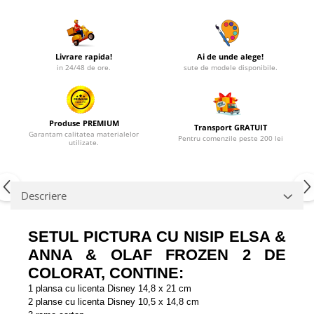
Livrare rapida!
Ai de unde alege!
in 24/48 de ore.
sute de modele disponibile.
Produse PREMIUM
Transport GRATUIT
Garantam calitatea materialelor
Pentru comenzile peste 200 lei
utilizate.
Descriere
SETUL PICTURA CU NISIP ELSA &
ANNA & OLAF FROZEN 2 DE
COLORAT, CONTINE:
1 plansa cu licenta Disney 14,8 x 21 cm
2 planse cu licenta Disney 10,5 x 14,8 cm