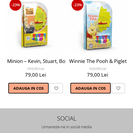
-23%
-23%
Minion – Kevin, Stuart, Bob, Phil, Disney, Set creativ pic
Winnie The Pooh & Piglet & Ti
103,00 Lei
103,00 Lei
79,00 Lei
79,00 Lei
ADAUGA IN COS
ADAUGA IN COS
SOCIAL
Urmareste-ne in social media