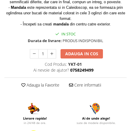
semnificatii diferite, dar care in final, compun un intreg, o poveste.
-
Mandala
este reprezentata si in Caleidoscop, ea se formeaza prin
oglindirea unor bucati de material colorat in cele 3 oglinzi din care este
format.
- Începeti sa creati
mandala
din centru catre exterior.
IN STOC
Durata de livrare:
PRODUS INDISPONIBIL
ADAUGA IN COS
Cod Produs:
YKT-01
Ai nevoie de ajutor?
0758249499
Adauga la Favorite
Cere informatii
Livrare rapida!
Ai de unde alege!
in 24/48 de ore.
sute de modele disponibile.