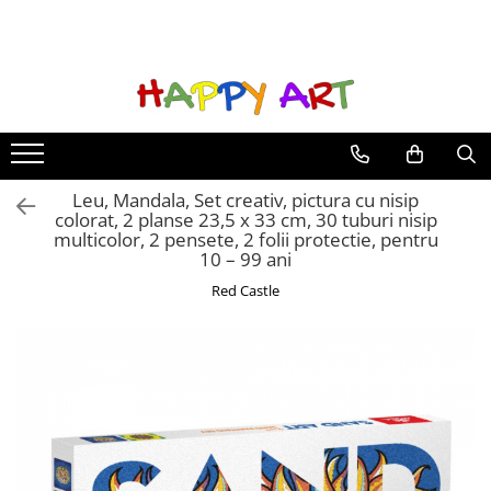
Pictura pe numere
Goblenuri cu diamante
Machete casute
Puzzle 3D din Lemn pentru copii si adulti
JUCARII SET
EDUCATIVE
Picturi pe numere animale
Goblenuri cu diamante icoane
BOOK NOOK
Puzzle 3D mecanic
INSTRUMENTE MUZICALE
MICROSCOP
Picturi pe numere flori
CASUTE DIY
JUCARII BAIE
TELESCOP
Picturi pe numere peisaje
JUCARII INTERACTIVE
Leu, Mandala, Set creativ, pictura cu nisip
colorat, 2 planse 23,5 x 33 cm, 30 tuburi nisip
MASINI
multicolor, 2 pensete, 2 folii protectie, pentru
PAPUSI
10 – 99 ani
Red Castle