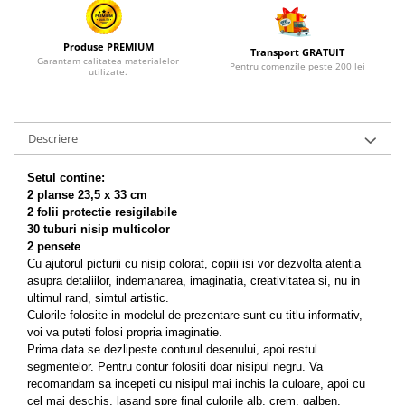
Produse PREMIUM
Transport GRATUIT
Garantam calitatea materialelor
Pentru comenzile peste 200 lei
utilizate.
Descriere
Setul contine:
2 planse 23,5 x 33 cm
2
folii protectie
resigilabile
30 tuburi nisip multicolor
2 pensete
Cu ajutorul picturii cu nisip colorat, copiii isi vor dezvolta atentia
asupra detaliilor, indemanarea, imaginatia, creativitatea si, nu in
ultimul rand, simtul artistic.
Culorile folosite in modelul de prezentare sunt cu titlu informativ,
voi va puteti folosi propria imaginatie.
Prima data se dezlipeste conturul desenului, apoi restul
segmentelor. Pentru contur folositi doar nisipul negru. Va
recomandam sa incepeti cu nisipul mai inchis la culoare, apoi cu
cel mai deschis, lasand spre final culorile alb, crem, galben.