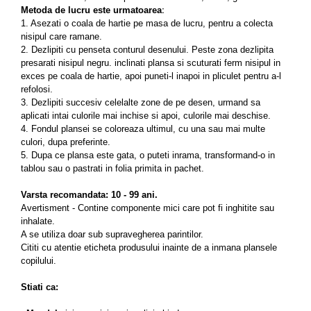
Metoda de lucru
este urmatoarea
:
1. Asezati o coala de hartie pe masa de lucru, pentru a colecta
nisipul care ramane.
2. Dezlipiti cu penseta conturul desenului. Peste zona dezlipita
presarati nisipul negru. inclinati plansa si scuturati ferm nisipul in
exces pe coala de hartie, apoi puneti-l inapoi in pliculet pentru a-l
refolosi.
3. Dezlipiti
succesiv celelalte zone de pe desen, urmand sa
aplicati intai culorile mai inchise si apoi, culorile mai deschise.
4. Fondul plansei se coloreaza ultimul, cu una sau mai multe
culori, dupa preferinte.
5. Dupa ce plansa este gata, o puteti inrama, transformand-o in
tablou sau o pastrati in folia primita in pachet.
Varsta recomandata: 10 - 99 ani.
Avertisment - Contine componente mici care pot fi inghitite sau
inhalate.
A se utiliza doar sub supravegherea parintilor.
Cititi cu atentie eticheta produsului inainte de a inmana plansele
copilului.
Stiati ca: