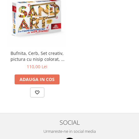
Bufnita, Cerb, Set creativ,
pictura cu nisip colorat, 2
planse 23,5 x 33 cm, 2
110,00 Lei
rame, 30 tuburi nisip
multicolor, 2 pensete, 2 folii
ADAUGA IN COS
protectie, pentru 10 – 99
ani
SOCIAL
Urmareste-ne in social media