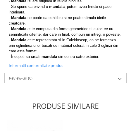
-
Mandala
isi are originea in religia hindusa.
- Se spune ca privind o
mandala
, putem avea liniste si pace
interioara.
-
Mandala
ne poate da echilibru si ne poate stimula ideile
creatoare.
-
Mandala
este compusa din forme geometrice si culori ce au
semnificatii diferite, dar care in final, compun un intreg, o poveste.
-
Mandala
este reprezentata si in Caleidoscop, ea se formeaza
prin oglindirea unor bucati de material colorat in cele 3 oglinzi din
care este format.
- Începeti sa creati
mandala
din centru catre exterior.
Informatii conformitate produs
Review-uri
(0)
PRODUSE SIMILARE