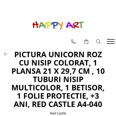
Pictura pe numere
Goblenuri cu diamante
Machete casute
Puzzle 3D din Lemn pentru copii si adulti
JUCARII SET
EDUCATIVE
Picturi pe numere animale
Goblenuri cu diamante icoane
BOOK NOOK
Puzzle 3D mecanic
INSTRUMENTE MUZICALE
MICROSCOP
Picturi pe numere flori
CASUTE DIY
JUCARII BAIE
TELESCOP
Picturi pe numere peisaje
JUCARII INTERACTIVE
PICTURA UNICORN ROZ
MASINI
CU NISIP COLORAT, 1
PAPUSI
PLANSA 21 X 29,7 CM , 10
TUBURI NISIP
MULTICOLOR, 1 BETISOR,
1 FOLIE PROTECTIE, +3
ANI, RED CASTLE A4-040
Red Castle