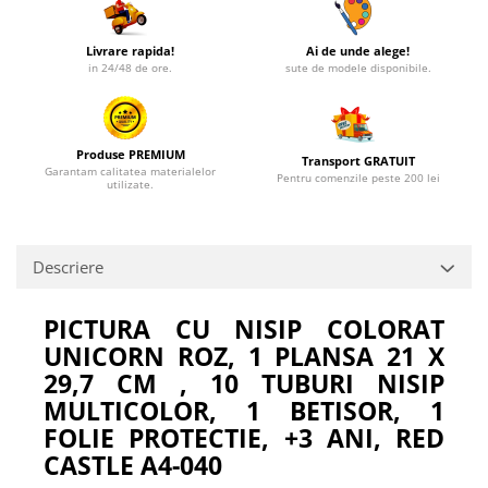
Livrare rapida!
Ai de unde alege!
in 24/48 de ore.
sute de modele disponibile.
Produse PREMIUM
Transport GRATUIT
Garantam calitatea materialelor
Pentru comenzile peste 200 lei
utilizate.
Descriere
PICTURA CU NISIP COLORAT
UNICORN ROZ, 1 PLANSA 21 X
29,7 CM , 10 TUBURI NISIP
MULTICOLOR, 1 BETISOR, 1
FOLIE PROTECTIE, +3 ANI, RED
CASTLE A4-040