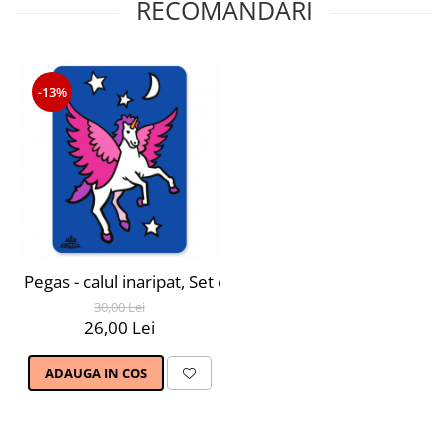
RECOMANDARI
-13%
Pegas - calul inaripat, Set creativ Pictura cu nisip colora
30,00 Lei
26,00 Lei
ADAUGA IN COS