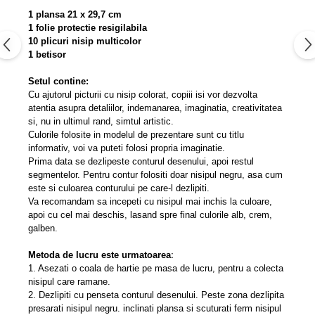
1 plansa 21 x 29,7 cm
1
folie protectie
resigilabila
10 plicuri nisip multicolor
1
betisor
Setul contine:
Cu ajutorul picturii cu nisip colorat, copiii isi vor dezvolta
atentia asupra detaliilor, indemanarea, imaginatia, creativitatea
si, nu in ultimul rand, simtul artistic.
Culorile folosite in modelul de prezentare sunt cu titlu
informativ, voi va puteti folosi propria imaginatie.
Prima data se dezlipeste conturul desenului, apoi restul
segmentelor. Pentru contur folositi doar nisipul negru, asa cum
este si culoarea conturului pe care-l dezlipiti.
Va recomandam sa incepeti cu nisipul mai inchis la culoare,
apoi cu cel mai deschis, lasand spre final culorile alb, crem,
galben.
Metoda de lucru este urmatoarea
:
1. Asezati o coala de hartie pe masa de lucru, pentru a colecta
nisipul care ramane.
2. Dezlipiti cu penseta conturul desenului. Peste zona dezlipita
presarati nisipul negru. inclinati plansa si scuturati ferm nisipul