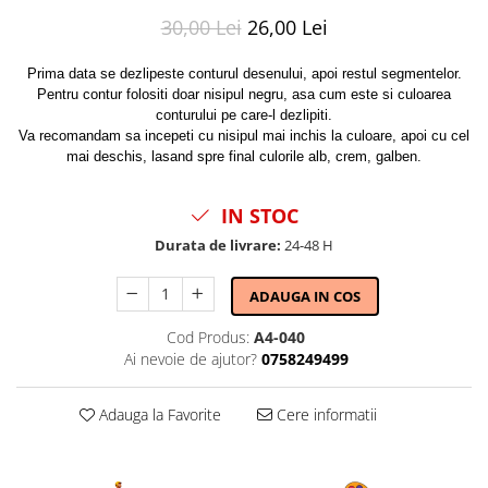
30,00 Lei
26,00 Lei
Prima data se dezlipeste conturul desenului, apoi restul segmentelor.
Pentru contur folositi doar nisipul negru, asa cum este si culoarea
conturului pe care-l dezlipiti.
Va recomandam sa incepeti cu nisipul mai inchis la culoare, apoi cu cel
mai deschis, lasand spre final culorile alb, crem, galben.
IN STOC
Durata de livrare:
24-48 H
ADAUGA IN COS
Cod Produs:
A4-040
Ai nevoie de ajutor?
0758249499
Adauga la Favorite
Cere informatii