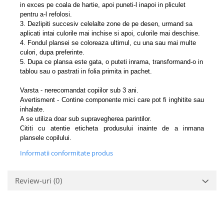
in exces pe coala de hartie, apoi puneti-l inapoi in pliculet
pentru a-l refolosi.
3. Dezlipiti
succesiv celelalte zone de pe desen, urmand sa
aplicati intai culorile mai inchise si apoi, culorile mai deschise.
4. Fondul plansei se coloreaza ultimul, cu una sau mai multe
culori, dupa preferinte.
5. Dupa ce plansa este gata, o puteti inrama, transformand-o in
tablou sau o pastrati in folia primita in pachet.
Varsta - nerecomandat copiilor sub 3 ani.
Avertisment - Contine componente mici care pot fi inghitite sau
inhalate.
A se utiliza doar sub supravegherea parintilor.
Cititi cu atentie eticheta produsului inainte de a inmana
plansele copilului.
Informatii conformitate produs
Review-uri
(0)