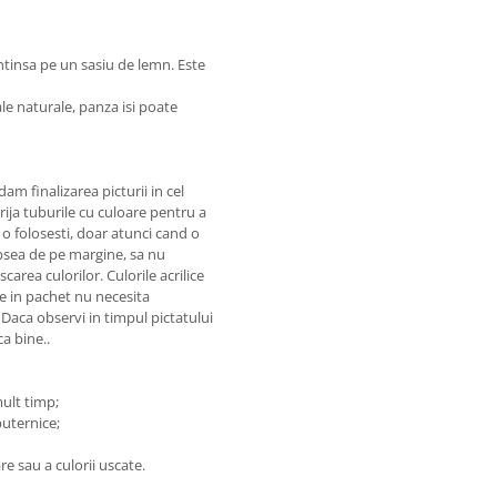
intinsa pe un sasiu de lemn. Este
le naturale, panza isi poate
am finalizarea picturii in cel
ija tuburile cu culoare pentru a
 o folosesti, doar atunci cand o
vopsea de pe margine, sa nu
area culorilor. Culorile acrilice
se in pachet nu necesita
 Daca observi in timpul pictatului
a bine..
mult timp;
puternice;
re sau a culorii uscate.