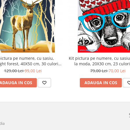
pictura pe numere, cu sasiu,
Kit pictura pe numere, cu sasiu
ht forest, 40X50 cm, 30 culori,
la moda, 20X30 cm, 23 culori,
nivel avansat, MG2432
avansat, MC1079
129,00 Lei
99,00 Lei
79,00 Lei
70,00 Lei
ADAUGA IN COS
ADAUGA IN COS
dia