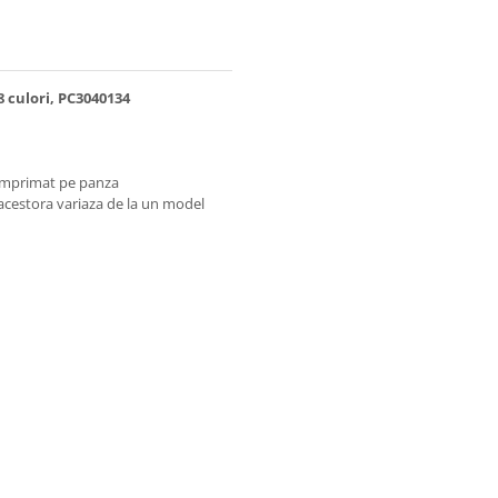
8 culori, PC3040134
 imprimat pe panza
 acestora variaza de la un model