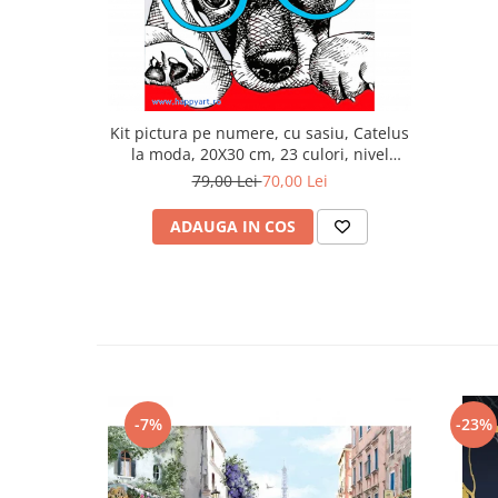
Kit pictura pe numere, cu sasiu, Catelus
la moda, 20X30 cm, 23 culori, nivel
avansat, MC1079
79,00 Lei
70,00 Lei
ADAUGA IN COS
-7%
-23%