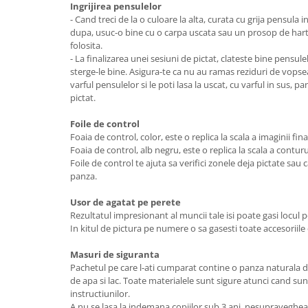
Ingrijirea pensulelor
- Cand treci de la o culoare la alta, curata cu grija pensula
dupa, usuc-o bine cu o carpa uscata sau un prosop de hartie
folosita.
- La finalizarea unei sesiuni de pictat, clateste bine pensule
sterge-le bine. Asigura-te ca nu au ramas reziduri de vops
varful pensulelor si le poti lasa la uscat, cu varful in sus,
pictat.
Foile de control
Foaia de control, color, este o replica la scala a imaginii fina
Foaia de control, alb negru, este o replica la scala a contu
Foile de control te ajuta sa verifici zonele deja pictate sau
panza.
Usor de agatat pe perete
Rezultatul impresionant al muncii tale isi poate gasi locul pe
In kitul de pictura pe numere o sa gasesti toate accesoriile c
Masuri de siguranta
Pachetul pe care l-ati cumparat contine o panza naturala d
de apa si lac. Toate materialele sunt sigure atunci cand su
instructiunilor.
A nu se lasa la indemana copiilor sub 3 ani, nesupravegheat