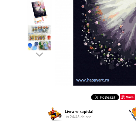
Distribuie
pe
Save
Facebook
Livrare rapida!
in 24/48 de ore.