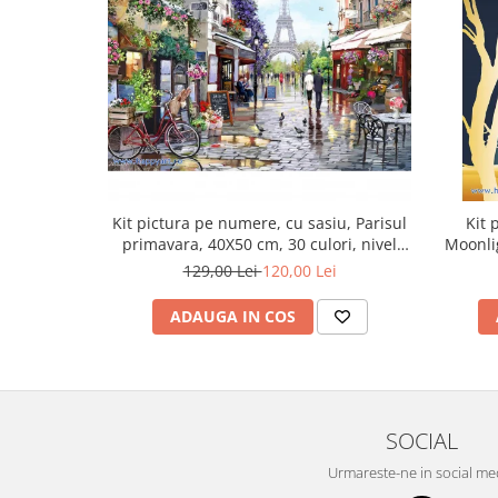
Kit pictura pe numere, cu sasiu, Parisul
Kit 
primavara, 40X50 cm, 30 culori, nivel
Moonlig
avansat, MG2206
129,00 Lei
120,00 Lei
ADAUGA IN COS
SOCIAL
Urmareste-ne in social me