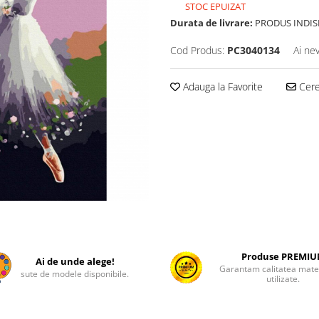
STOC EPUIZAT
Durata de livrare:
PRODUS INDIS
Cod Produs:
PC3040134
Ai ne
Adauga la Favorite
Cere 
Produse PREMI
Ai de unde alege!
Garantam calitatea mater
sute de modele disponibile.
utilizate.