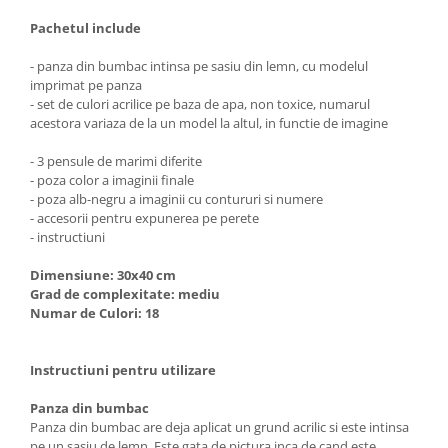
Pachetul include
- panza din bumbac intinsa pe sasiu din lemn, cu modelul
imprimat pe panza
- set de culori acrilice pe baza de apa, non toxice, numarul
acestora variaza de la un model la altul, in functie de imagine
- 3 pensule de marimi diferite
- poza color a imaginii finale
- poza alb-negru a imaginii cu contururi si numere
- accesorii pentru expunerea pe perete
- instructiuni
Dimensiune: 30x40 cm
Grad de complexitate: mediu
Numar de Culori: 18
Instructiuni pentru utilizare
Panza din bumbac
Panza din bumbac are deja aplicat un grund acrilic si este intinsa
pe un sasiu de lemn. Este gata de pictura inca de cand este