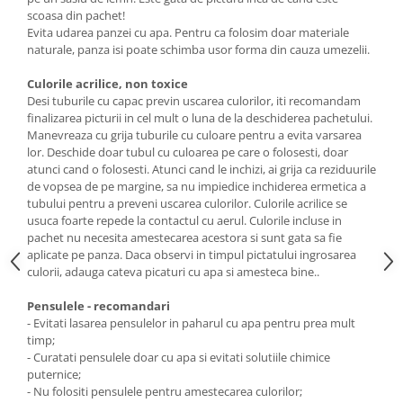
scoasa din pachet!
Evita udarea panzei cu apa. Pentru ca folosim doar materiale
naturale, panza isi poate schimba usor forma din cauza umezelii.
Culorile acrilice, non toxice
Desi tuburile cu capac previn uscarea culorilor, iti recomandam
finalizarea picturii in cel mult o luna de la deschiderea pachetului.
Manevreaza cu grija tuburile cu culoare pentru a evita varsarea
lor. Deschide doar tubul cu culoarea pe care o folosesti, doar
atunci cand o folosesti. Atunci cand le inchizi, ai grija ca reziduurile
de vopsea de pe margine, sa nu impiedice inchiderea ermetica a
tubului pentru a preveni uscarea culorilor. Culorile acrilice se
usuca foarte repede la contactul cu aerul. Culorile incluse in
pachet nu necesita amestecarea acestora si sunt gata sa fie
aplicate pe panza. Daca observi in timpul pictatului ingrosarea
culorii, adauga cateva picaturi cu apa si amesteca bine..
Pensulele - recomandari
- Evitati lasarea pensulelor in paharul cu apa pentru prea mult
timp;
- Curatati pensulele doar cu apa si evitati solutiile chimice
puternice;
- Nu folositi pensulele pentru amestecarea culorilor;