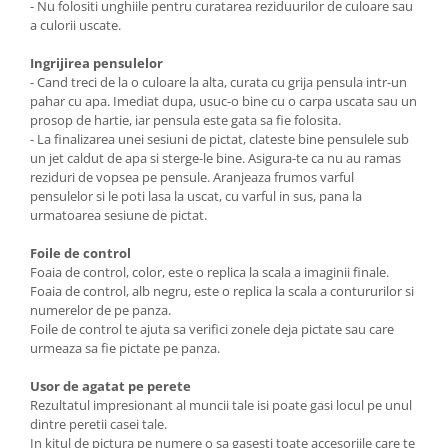
- Nu folositi unghiile pentru curatarea reziduurilor de culoare sau
a culorii uscate.
Ingrijirea pensulelor
- Cand treci de la o culoare la alta, curata cu grija pensula intr-un
pahar cu apa. Imediat dupa, usuc-o bine cu o carpa uscata sau un
prosop de hartie, iar pensula este gata sa fie folosita.
- La finalizarea unei sesiuni de pictat, clateste bine pensulele sub
un jet caldut de apa si sterge-le bine. Asigura-te ca nu au ramas
reziduri de vopsea pe pensule. Aranjeaza frumos varful
pensulelor si le poti lasa la uscat, cu varful in sus, pana la
urmatoarea sesiune de pictat.
Foile de control
Foaia de control, color, este o replica la scala a imaginii finale.
Foaia de control, alb negru, este o replica la scala a contururilor si
numerelor de pe panza.
Foile de control te ajuta sa verifici zonele deja pictate sau care
urmeaza sa fie pictate pe panza.
Usor de agatat pe perete
Rezultatul impresionant al muncii tale isi poate gasi locul pe unul
dintre peretii casei tale.
In kitul de pictura pe numere o sa gasesti toate accesoriile care te