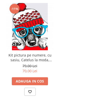
-11%
Kit pictura pe numere, cu
sasiu, Catelus la moda,
20X30 cm, 23 culori, nivel
79,00 Lei
avansat, MC1079
70,00 Lei
ADAUGA IN COS