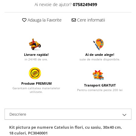
Ai nevoie de ajutor?
0758249499
Adauga la Favorite
Cere informatii
Livrare rapida!
Ai de unde alege!
in 24/48 de ore.
sute de modele disponibile.
Produse PREMIUM
Transport GRATUIT
Garantam calitatea materialelor
Pentru comenzile peste 200 lei
utilizate.
Descriere
Kit pictura pe numere Catelus in flori, cu sasiu, 30x40 cm,
18 culori, PC3040001