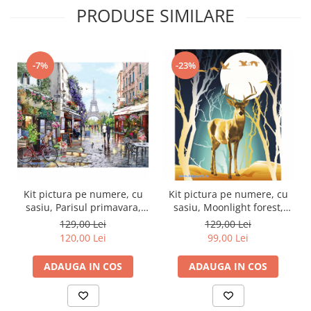
PRODUSE SIMILARE
-7%
-23%
Kit pictura pe numere, cu
Kit pictura pe numere, cu
sasiu, Parisul primavara,
sasiu, Moonlight forest,
40X50 cm, 30 culori, nivel
40X50 cm, 30 culori, nivel
129,00 Lei
129,00 Lei
avansat, MG2206
avansat, MG2432
120,00 Lei
99,00 Lei
ADAUGA IN COS
ADAUGA IN COS