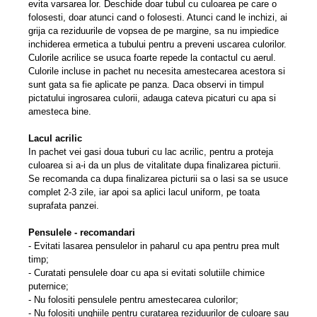
evita varsarea lor. Deschide doar tubul cu culoarea pe care o
folosesti, doar atunci cand o folosesti. Atunci cand le inchizi, ai
grija ca reziduurile de vopsea de pe margine, sa nu impiedice
inchiderea ermetica a tubului pentru a preveni uscarea culorilor.
Culorile acrilice se usuca foarte repede la contactul cu aerul.
Culorile incluse in pachet nu necesita amestecarea acestora si
sunt gata sa fie aplicate pe panza. Daca observi in timpul
pictatului ingrosarea culorii, adauga cateva picaturi cu apa si
amesteca bine.
Lacul acrilic
In pachet vei gasi doua tuburi cu lac acrilic, pentru a proteja
culoarea si a-i da un plus de vitalitate dupa finalizarea picturii.
Se recomanda ca dupa finalizarea picturii sa o lasi sa se usuce
complet 2-3 zile, iar apoi sa aplici lacul uniform, pe toata
suprafata panzei.
Pensulele - recomandari
- Evitati lasarea pensulelor in paharul cu apa pentru prea mult
timp;
- Curatati pensulele doar cu apa si evitati solutiile chimice
puternice;
- Nu folositi pensulele pentru amestecarea culorilor;
- Nu folositi unghiile pentru curatarea reziduurilor de culoare sau