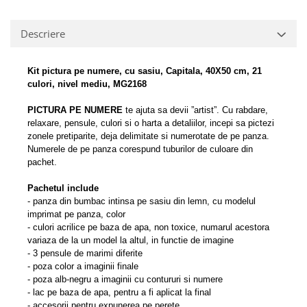
Descriere
Kit pictura pe numere, cu sasiu, Capitala, 40X50 cm, 21
culori, nivel mediu, MG2168
PICTURA PE NUMERE
te ajuta sa devii ”artist”.
Cu rabdare,
relaxare, pensule, culori si o harta a detaliilor, incepi sa pictezi
zonele pretiparite, deja delimitate si numerotate de pe panza.
Numerele de pe panza corespund tuburilor de culoare din
pachet.
Pachetul include
- panza din bumbac intinsa pe sasiu din lemn, cu modelul
imprimat pe panza, color
- culori acrilice pe baza de apa, non toxice, numarul acestora
variaza de la un model la altul, in functie de imagine
- 3 pensule de marimi diferite
- poza color a imaginii finale
- poza alb-negru a imaginii cu contururi si numere
- lac pe baza de apa, pentru a fi aplicat la final
- accesorii pentru expunerea pe perete