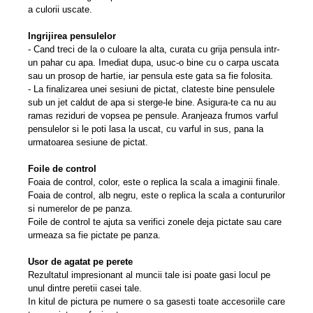
a culorii uscate.
Ingrijirea pensulelor
- Cand treci de la o culoare la alta, curata cu grija pensula intr-
un pahar cu apa. Imediat dupa, usuc-o bine cu o carpa uscata
sau un prosop de hartie, iar pensula este gata sa fie folosita.
- La finalizarea unei sesiuni de pictat, clateste bine pensulele
sub un jet caldut de apa si sterge-le bine. Asigura-te ca nu au
ramas reziduri de vopsea pe pensule. Aranjeaza frumos varful
pensulelor si le poti lasa la uscat, cu varful in sus, pana la
urmatoarea sesiune de pictat.
Foile de control
Foaia de control, color, este o replica la scala a imaginii finale.
Foaia de control, alb negru, este o replica la scala a contururilor
si numerelor de pe panza.
Foile de control te ajuta sa verifici zonele deja pictate sau care
urmeaza sa fie pictate pe panza.
Usor de agatat pe perete
Rezultatul impresionant al muncii tale isi poate gasi locul pe
unul dintre peretii casei tale.
In kitul de pictura pe numere o sa gasesti toate accesoriile care