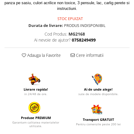
panza pe sasiu, culori acrilice non toxice, 3 pensule, lac, carlig perete si
instructiuni.
STOC EPUIZAT
Durata de livrare:
PRODUS INDISPONIBIL
Cod Produs:
MG2168
Ai nevoie de ajutor?
0758249499
Adauga la Favorite
Cere informatii
Livrare rapida!
Ai de unde alege!
in 24/48 de ore.
sute de modele disponibile.
Produse PREMIUM
Transport GRATUIT
Garantam calitatea materialelor
Pentru comenzile peste 200 lei
utilizate.