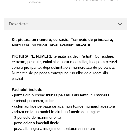
utilizate.
Descriere
Kit pictura pe numere, cu sasiu, Tramvaie de primavara,
40X50 cm, 30 culori, nivel avansat, MG2418
PICTURA PE NUMERE
te ajuta sa devii ”artist”.
Cu rabdare,
relaxare, pensule, culori si o harta a detaliilor, incepi sa pictezi
zonele pretiparite, deja delimitate si numerotate de pe panza.
Numerele de pe panza corespund tuburilor de culoare din
pachet.
Pachetul include
- panza din bumbac intinsa pe sasiu din lemn, cu modelul
imprimat pe panza, color
- culori acrilice pe baza de apa, non toxice, numarul acestora
variaza de la un model la altul, in functie de imagine
- 3 pensule de marimi diferite
- poza color a imaginii finale
- poza alb-negru a imaginii cu contururi si numere