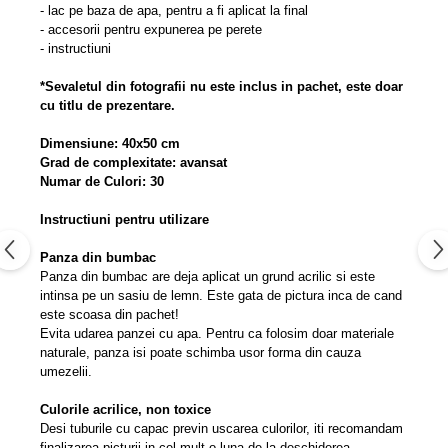
- lac pe baza de apa, pentru a fi aplicat la final
- accesorii pentru expunerea pe perete
- instructiuni
*Sevaletul din fotografii nu este inclus in pachet, este doar
cu titlu de prezentare.
Dimensiune: 40x50 cm
Grad de complexitate: avansat
Numar de Culori: 30
Instructiuni pentru utilizare
Panza din bumbac
Panza din bumbac are deja aplicat un grund acrilic si este
intinsa pe un sasiu de lemn. Este gata de pictura inca de cand
este scoasa din pachet!
Evita udarea panzei cu apa. Pentru ca folosim doar materiale
naturale, panza isi poate schimba usor forma din cauza
umezelii.
Culorile acrilice, non toxice
Desi tuburile cu capac previn uscarea culorilor, iti recomandam
finalizarea picturii in cel mult o luna de la deschiderea