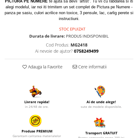
PICTURA PE NUMERE
te ajuta sa devii ”artist”. Tu vii cu rabdarea si iti
alegi modelul, iar noi iti trimitem un set complet de Pictura pe Numere -
panza pe sasiu, culori acrilice non toxice, 3 pensule, lac, carlig perete si
instructiuni.
STOC EPUIZAT
Durata de livrare:
PRODUS INDISPONIBIL
Cod Produs:
MG2418
Ai nevoie de ajutor?
0758249499
Adauga la Favorite
Cere informatii
Livrare rapida!
Ai de unde alege!
in 24/48 de ore.
sute de modele disponibile.
Produse PREMIUM
Transport GRATUIT
Garantam calitatea materialelor
Pentru comenzile peste 200 lei