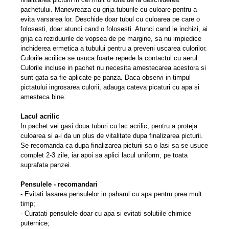
pachetului. Manevreaza cu grija tuburile cu culoare pentru a
evita varsarea lor. Deschide doar tubul cu culoarea pe care o
folosesti, doar atunci cand o folosesti. Atunci cand le inchizi, ai
grija ca reziduurile de vopsea de pe margine, sa nu impiedice
inchiderea ermetica a tubului pentru a preveni uscarea culorilor.
Culorile acrilice se usuca foarte repede la contactul cu aerul.
Culorile incluse in pachet nu necesita amestecarea acestora si
sunt gata sa fie aplicate pe panza. Daca observi in timpul
pictatului ingrosarea culorii, adauga cateva picaturi cu apa si
amesteca bine.
Lacul acrilic
In pachet vei gasi doua tuburi cu lac acrilic, pentru a proteja
culoarea si a-i da un plus de vitalitate dupa finalizarea picturii.
Se recomanda ca dupa finalizarea picturii sa o lasi sa se usuce
complet 2-3 zile, iar apoi sa aplici lacul uniform, pe toata
suprafata panzei.
Pensulele - recomandari
- Evitati lasarea pensulelor in paharul cu apa pentru prea mult
timp;
- Curatati pensulele doar cu apa si evitati solutiile chimice
puternice;