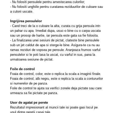
- Nu folositi pensulele pentru amestecarea culorilor;
- Nu folositi unghiile pentru curatarea reziduurilor de culoare sau
a culorii uscate.
Ingrijirea pensulelor
- Cand treci de la o culoare la alta, curata cu grija pensula intr-
un pahar cu apa. Imediat dupa, usuc-o bine cu o carpa uscata
sau un prosop de hartie, iar pensula este gata sa fie folosita.
- La finalizarea unei sesiuni de pictat, clateste bine pensulele
sub un jet caldut de apa si sterge-le bine. Asigura-te ca nu au
ramas reziduri de vopsea pe pensule. Aranjeaza frumos varful
pensulelor si le poti lasa la uscat, cu varful in sus, pana la
urmatoarea sesiune de pictat.
Foile de control
Foaia de control, color, este o replica la scala a imaginii finale.
Foaia de control, alb negru, este o replica la scala a contururilor
si numerelor de pe panza.
Foile de control te ajuta sa verifici zonele deja pictate sau care
urmeaza sa fie pictate pe panza.
Usor de agatat pe perete
Rezultatul impresionant al muncii tale isi poate gasi locul pe
unul dintre peretii casei tale.