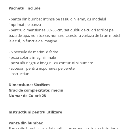
Pachetul include
- panza din bumbac intinsa pe sasiu din lemn, cu modelul
imprimat pe panza
- pentru dimensiunea 50x65 cm, set dublu de culori acrilice pe
baza de apa, non toxice, numarul acestora variaza de la un model
la altul, in functie de imagine
- 5 pensule de marimi diferite
- poza color a imaginii finale
- poza alb-negru a imaginii cu contururi si numere
- accesorii pentru expunerea pe perete
- instructiuni
Dimensiune: 50x65cm
Grad de complexitate: mediu
Numar de Culori: 28
Instructiuni pentru utilizare
Panza din bumbac
Panza din bumbac are deja aplicat un grund acrilic si este intinsa