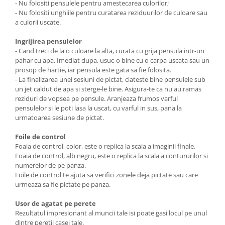
- Nu folositi pensulele pentru amestecarea culorilor;
- Nu folositi unghiile pentru curatarea reziduurilor de culoare sau
a culorii uscate.
Ingrijirea pensulelor
- Cand treci de la o culoare la alta, curata cu grija pensula intr-un
pahar cu apa. Imediat dupa, usuc-o bine cu o carpa uscata sau un
prosop de hartie, iar pensula este gata sa fie folosita.
- La finalizarea unei sesiuni de pictat, clateste bine pensulele sub
un jet caldut de apa si sterge-le bine. Asigura-te ca nu au ramas
reziduri de vopsea pe pensule. Aranjeaza frumos varful
pensulelor si le poti lasa la uscat, cu varful in sus, pana la
urmatoarea sesiune de pictat.
Foile de control
Foaia de control, color, este o replica la scala a imaginii finale.
Foaia de control, alb negru, este o replica la scala a contururilor si
numerelor de pe panza.
Foile de control te ajuta sa verifici zonele deja pictate sau care
urmeaza sa fie pictate pe panza.
Usor de agatat pe perete
Rezultatul impresionant al muncii tale isi poate gasi locul pe unul
dintre peretii casei tale.