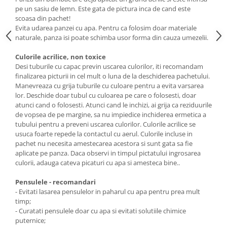
pe un sasiu de lemn. Este gata de pictura inca de cand este
scoasa din pachet!
Evita udarea panzei cu apa. Pentru ca folosim doar materiale
naturale, panza isi poate schimba usor forma din cauza umezelii.
Culorile acrilice, non toxice
Desi tuburile cu capac previn uscarea culorilor, iti recomandam
finalizarea picturii in cel mult o luna de la deschiderea pachetului.
Manevreaza cu grija tuburile cu culoare pentru a evita varsarea
lor. Deschide doar tubul cu culoarea pe care o folosesti, doar
atunci cand o folosesti. Atunci cand le inchizi, ai grija ca reziduurile
de vopsea de pe margine, sa nu impiedice inchiderea ermetica a
tubului pentru a preveni uscarea culorilor. Culorile acrilice se
usuca foarte repede la contactul cu aerul. Culorile incluse in
pachet nu necesita amestecarea acestora si sunt gata sa fie
aplicate pe panza. Daca observi in timpul pictatului ingrosarea
culorii, adauga cateva picaturi cu apa si amesteca bine..
Pensulele - recomandari
- Evitati lasarea pensulelor in paharul cu apa pentru prea mult
timp;
- Curatati pensulele doar cu apa si evitati solutiile chimice
puternice;