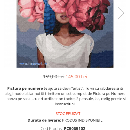
159,00 Lei
145,00 Lei
Pictura pe numere
te ajuta sa devii ”artist”. Tu vii cu rabdarea si iti
alegi modelul, iar noi iti trimitem un set complet de Pictura pe Numere
- panza pe sasiu, culori acrilice non toxice, 3 pensule, lac, carlig perete si
instructiuni.
STOC EPUIZAT
Durata de livrare:
PRODUS INDISPONIBIL
Cod Produs:
PC5065102