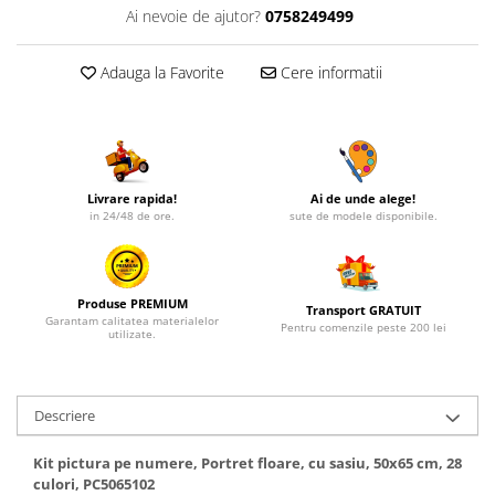
Ai nevoie de ajutor?
0758249499
Adauga la Favorite
Cere informatii
Livrare rapida!
Ai de unde alege!
in 24/48 de ore.
sute de modele disponibile.
Produse PREMIUM
Transport GRATUIT
Garantam calitatea materialelor
Pentru comenzile peste 200 lei
utilizate.
Descriere
Kit pictura pe numere, Portret floare, cu sasiu, 50x65 cm, 28
culori, PC5065102