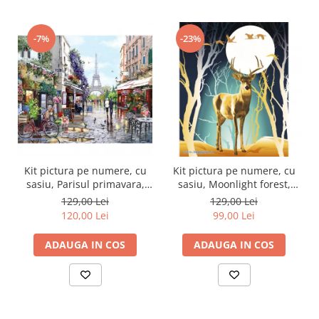
-7%
-23%
Kit pictura pe numere, cu
Kit pictura pe numere, cu
sasiu, Parisul primavara,
sasiu, Moonlight forest,
40X50 cm, 30 culori, nivel
40X50 cm, 30 culori, nivel
129,00 Lei
129,00 Lei
avansat, MG2206
avansat, MG2432
120,00 Lei
99,00 Lei
ADAUGA IN COS
ADAUGA IN COS