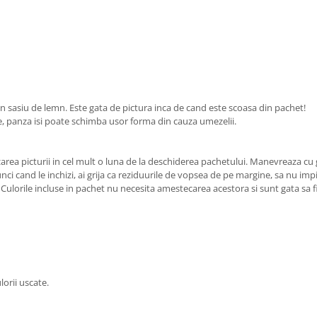
un sasiu de lemn. Este gata de pictura inca de cand este scoasa din pachet!
e, panza isi poate schimba usor forma din cauza umezelii.
zarea picturii in cel mult o luna de la deschiderea pachetului. Manevreaza cu 
unci cand le inchizi, ai grija ca reziduurile de vopsea de pe margine, sa nu i
l. Culorile incluse in pachet nu necesita amestecarea acestora si sunt gata sa 
lorii uscate.