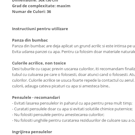
Dimensiune: 50x150 cm
Grad de complexitate: maxim
Numar de Culori: 36
Instructiuni pentru utilizare
Panza din bumbac
Panza din bumbac are deja aplicat un grund acrilic si este intinsa pe 
Evita udarea panzei cu apa. Pentru ca folosim doar materiale natural
Culorile acrilice, non toxice
Desi tuburile cu capac previn uscarea culorilor, iti recomandam finali
tubul cu culoarea pe care o folosesti, doar atunci cand o folosesti. At
culorilor. Culorile acrilice se usuca foarte repede la contactul cu aeru
culorii, adauga cateva picaturi cu apa si amesteca bine..
Pensulele - recomandari
- Evitati lasarea pensulelor in paharul cu apa pentru prea mult timp;
- Curatati pensulele doar cu apa si evitati solutiile chimice puternice;
- Nu folositi pensulele pentru amestecarea culorilor;
- Nu folositi unghiile pentru curatarea reziduurilor de culoare sau a cu
Ingrijirea pensulelor