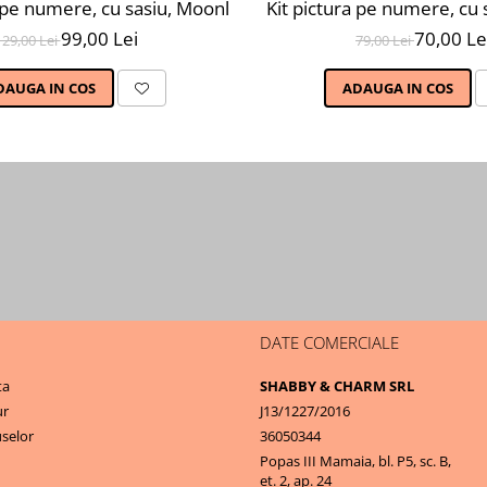
0X50 cm, 30 culori, nivel avansat, MG2206
a pe numere, cu sasiu, Moonlight forest, 40X50 cm, 30 culo
Kit pictura pe numere, cu 
99,00 Lei
70,00 Le
129,00 Lei
79,00 Lei
DAUGA IN COS
ADAUGA IN COS
DATE COMERCIALE
ta
SHABBY & CHARM SRL
ur
J13/1227/2016
selor
36050344
Popas III Mamaia, bl. P5, sc. B,
et. 2, ap. 24