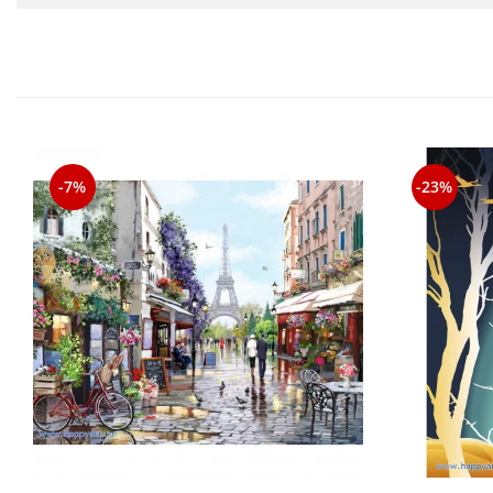
-7%
-23%