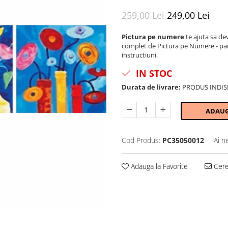
259,00 Lei
249,00 Lei
Pictura pe numere
te ajuta sa devi
complet de Pictura pe Numere - panza 
instructiuni.
IN STOC
Durata de livrare:
PRODUS INDIS
ADAUG
Cod Produs:
PC35050012
Ai n
Adauga la Favorite
Cere 