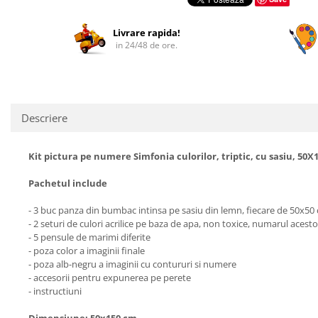
Facebook
Livrare rapida!
in 24/48 de ore.
Descriere
Kit pictura pe numere Simfonia culorilor, triptic, cu sasiu, 50X
Pachetul include
- 3 buc panza din bumbac intinsa pe sasiu din lemn, fiecare de 50x5
- 2 seturi de culori acrilice pe baza de apa, non toxice, numarul acesto
- 5 pensule de marimi diferite
- poza color a imaginii finale
- poza alb-negru a imaginii cu contururi si numere
- accesorii pentru expunerea pe perete
- instructiuni