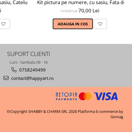
ri, nivel avansat, MG2432
sasiu, Catelus la moda, 20X30 cm, 23 culori, nivel avansat
Kit pictura pe numere, cu sasiu, Fata de b
i
70,00 Lei
119,00 Lei
ADAUGA IN COS
SUPORT CLIENTI
Luni - Sambata 09 - 18
0758249499
contact@happyart.ro
©Copyright SHABBY & CHARM SRL 2026
Platforma E-commerce by
Gomag