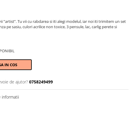
i ”artist”. Tu vii cu rabdarea si iti alegi modelul, iar noi iti trimitem un set
pe sasiu, culori acrilice non toxice, 3 pensule, lac, carlig perete si
PONIBIL
A IN COS
evoie de ajutor?
0758249499
informatii