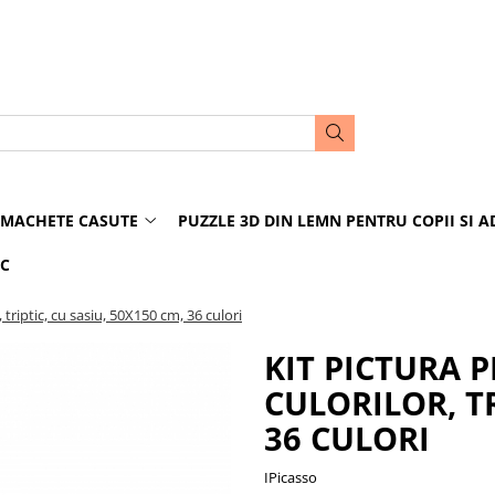
MACHETE CASUTE
PUZZLE 3D DIN LEMN PENTRU COPII SI A
IC
triptic, cu sasiu, 50X150 cm, 36 culori
KIT PICTURA 
CULORILOR, TR
36 CULORI
IPicasso