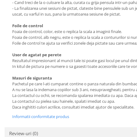
- Cand treci de la o culoare la alta, curata cu grija pensula intr-un pa
- La finalizarea unei sesiuni de pictat, clateste bine pensulele sub un 
uscat, cu varful in sus, pana la urmatoarea sesiune de pictat.
Foile de control
Foaia de control, color, este o replica la scala a imaginii finale.
Foaia de control, alb negru, este o replica la scala a contururilor si 
Foile de control te ajuta sa verifici zonele deja pictate sau care urmea
Usor de agatat pe perete
Rezultatul impresionant al muncii tale isi poate gasi locul pe unul dintr
In kitul de pictura pe numere o sa gasesti toate accesoriile care te vor 
Masuri de siguranta
Pachetul pe care l-ati cumparat contine o panza naturala din bumbac, c
A nu se lasa la indemana copiilor sub 3 ani, nesupravegheati, pentru a 
La contactul cu ochii, se recomanda spalarea imediata cu apa. Daca ap
La contactul cu pielea sau hainele, spalati imediat cu apa.
Daca inghititi culori acrilice, consultati imediat ajutor de specialitate.
Informatii conformitate produs
Review-uri
(0)