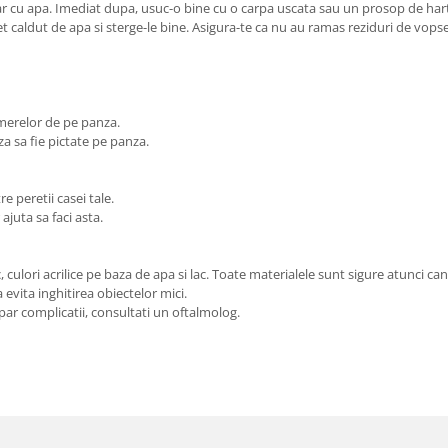
har cu apa. Imediat dupa, usuc-o bine cu o carpa uscata sau un prosop de hartie
jet caldut de apa si sterge-le bine. Asigura-te ca nu au ramas reziduri de vops
numerelor de pe panza.
za sa fie pictate pe panza.
e peretii casei tale.
ajuta sa faci asta.
ulori acrilice pe baza de apa si lac. Toate materialele sunt sigure atunci can
evita inghitirea obiectelor mici.
ar complicatii, consultati un oftalmolog.