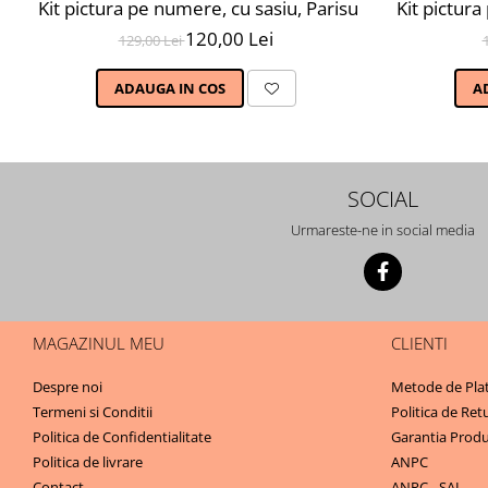
Kit pictura pe numere, cu sasiu, Parisul primavara, 4
Kit pictur
120,00 Lei
129,00 Lei
ADAUGA IN COS
A
SOCIAL
Urmareste-ne in social media
MAGAZINUL MEU
CLIENTI
Despre noi
Metode de Pla
Termeni si Conditii
Politica de Ret
Politica de Confidentialitate
Garantia Produ
Politica de livrare
ANPC
Contact
ANPC - SAL