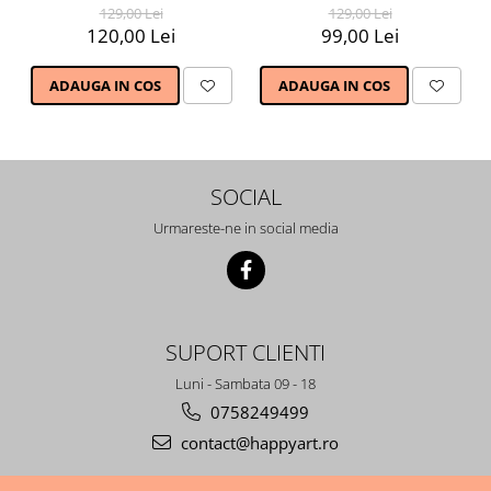
129,00 Lei
129,00 Lei
120,00 Lei
99,00 Lei
ADAUGA IN COS
ADAUGA IN COS
SOCIAL
Urmareste-ne in social media
SUPORT CLIENTI
Luni - Sambata 09 - 18
0758249499
contact@happyart.ro