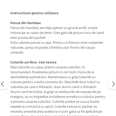
Instructiuni pentru utilizare
Panza din bumbac
Panza din bumbac are deja aplicat un grund acrilic si este
intinsa pe un sasiu de lemn. Este gata de pictura inca de cand
este scoasa din pachet!
Evita udarea panzei cu apa. Pentru ca folosim doar materiale
naturale, panza isi poate schimba usor forma din cauza
umezelii.
Culorile acrilice, non toxice
Desi tuburile cu capac previn uscarea culorilor, iti
recomandam finalizarea picturii in cel mult o luna de la
deschiderea pachetului. Manevreaza cu grija tuburile cu
culoare pentru a evita varsarea lor. Deschide doar tubul cu
culoarea pe care o folosesti, doar atunci cand o folosesti.
Atunci cand le inchizi, ai grija ca reziduurile de vopsea de pe
margine, sa nu impiedice inchiderea ermetica a tubului pentru
a preveni uscarea culorilor. Culorile acrilice se usuca foarte
repede la contactul cu aerul. Culorile incluse in pachet nu
necesita amestecarea acestora si sunt gata sa fie aplicate pe