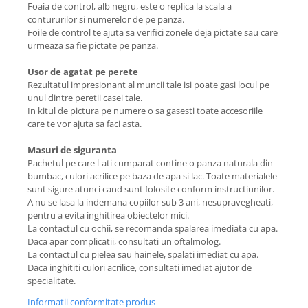
Foaia de control, alb negru, este o replica la scala a
contururilor si numerelor de pe panza.
Foile de control te ajuta sa verifici zonele deja pictate sau care
urmeaza sa fie pictate pe panza.
Usor de agatat pe perete
Rezultatul impresionant al muncii tale isi poate gasi locul pe
unul dintre peretii casei tale.
In kitul de pictura pe numere o sa gasesti toate accesoriile
care te vor ajuta sa faci asta.
Masuri de siguranta
Pachetul pe care l-ati cumparat contine o panza naturala din
bumbac, culori acrilice pe baza de apa si lac. Toate materialele
sunt sigure atunci cand sunt folosite conform instructiunilor.
A nu se lasa la indemana copiilor sub 3 ani, nesupravegheati,
pentru a evita inghitirea obiectelor mici.
La contactul cu ochii, se recomanda spalarea imediata cu apa.
Daca apar complicatii, consultati un oftalmolog.
La contactul cu pielea sau hainele, spalati imediat cu apa.
Daca inghititi culori acrilice, consultati imediat ajutor de
specialitate.
Informatii conformitate produs