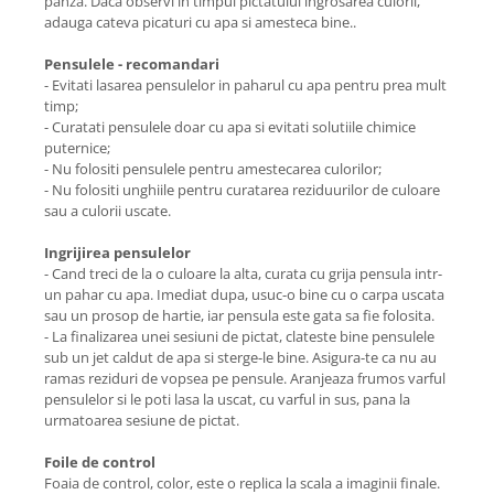
panza. Daca observi in timpul pictatului ingrosarea culorii,
adauga cateva picaturi cu apa si amesteca bine..
Pensulele - recomandari
- Evitati lasarea pensulelor in paharul cu apa pentru prea mult
timp;
- Curatati pensulele doar cu apa si evitati solutiile chimice
puternice;
- Nu folositi pensulele pentru amestecarea culorilor;
- Nu folositi unghiile pentru curatarea reziduurilor de culoare
sau a culorii uscate.
Ingrijirea pensulelor
- Cand treci de la o culoare la alta, curata cu grija pensula intr-
un pahar cu apa. Imediat dupa, usuc-o bine cu o carpa uscata
sau un prosop de hartie, iar pensula este gata sa fie folosita.
- La finalizarea unei sesiuni de pictat, clateste bine pensulele
sub un jet caldut de apa si sterge-le bine. Asigura-te ca nu au
ramas reziduri de vopsea pe pensule. Aranjeaza frumos varful
pensulelor si le poti lasa la uscat, cu varful in sus, pana la
urmatoarea sesiune de pictat.
Foile de control
Foaia de control, color, este o replica la scala a imaginii finale.