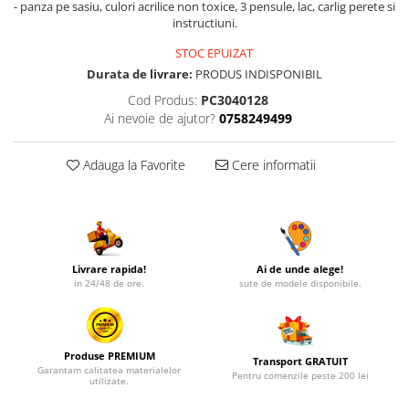
- panza pe sasiu, culori acrilice non toxice, 3 pensule, lac, carlig perete si
instructiuni.
STOC EPUIZAT
Durata de livrare:
PRODUS INDISPONIBIL
Cod Produs:
PC3040128
Ai nevoie de ajutor?
0758249499
Adauga la Favorite
Cere informatii
Livrare rapida!
Ai de unde alege!
in 24/48 de ore.
sute de modele disponibile.
Produse PREMIUM
Transport GRATUIT
Garantam calitatea materialelor
Pentru comenzile peste 200 lei
utilizate.