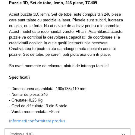
Puzzle 3D, Set de tobe, lemn, 246 piese, TG409
Acest puzzle 3D, lemn, Set de tobe, este compus din 246 piese
care sunt taiate cu precizie la laser. Piesele sunt subtiri, lucreaza
cu grija, nu le forta. Nu ai nevoie de adeziv pentru a le asambla.
Acest model este recomandat varstei +8 ani. Asamblarea acestui
puzzle va contribui la dezvoltarea capacitatii de coordonare si a
creativitatii copiilor. In cutie gasiti instructiunile necesare.
Creativitatea te poate ajuta sa adaugi o nota speciala acestui
puzzle, Set de tobe, pe care il poti picta asa cum iti place.
Sa aveti momente de relaxare, alaturi de intreaga familie!
Specificatii
- Dimensiunea asamblata: 190
x135x110
mm
- Numar de piese: 246
- Greutate: 0,25 Kg
-
Grad de dificultate: 3 din 5 stele
- Varsta recomandata: +8 ani
Informatii conformitate produs
Review-uri
(0)