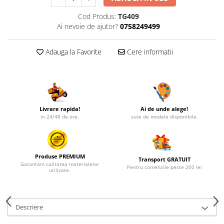
Cod Produs:
TG409
Ai nevoie de ajutor?
0758249499
Adauga la Favorite
Cere informatii
Livrare rapida!
Ai de unde alege!
in 24/48 de ore.
sute de modele disponibile.
Produse PREMIUM
Transport GRATUIT
Garantam calitatea materialelor
Pentru comenzile peste 200 lei
utilizate.
Descriere