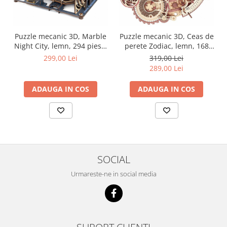
Puzzle mecanic 3D, Marble
Puzzle mecanic 3D, Ceas de
Night City, lemn, 294 piese,
perete Zodiac, lemn, 168
LGA01
piese, LC601
299,00 Lei
319,00 Lei
289,00 Lei
ADAUGA IN COS
ADAUGA IN COS
SOCIAL
Urmareste-ne in social media
SUPORT CLIENTI