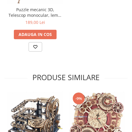
Puzzle mecanic 3D,
Telescop monocular, lemn,
314 piese, ST004
189,00 Lei
ADAUGA IN COS
PRODUSE SIMILARE
-9%