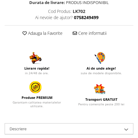
Durata de livrare:
PRODUS INDISPONIBIL
Cod Produs:
LK702
Ai nevoie de ajutor?
0758249499
Adauga la Favorite
Cere informatii
Livrare rapida!
Ai de unde alege!
in 24/48 de ore.
sute de modele disponibile.
Produse PREMIUM
Transport GRATUIT
Garantam calitatea materialelor
Pentru comenzile peste 200 lei
utilizate.
Descriere