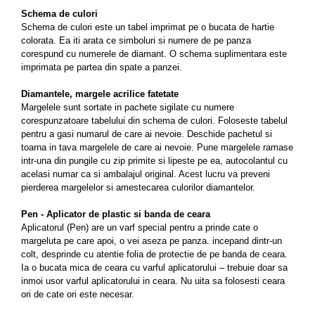
Schema de culori
Schema de culori este un tabel imprimat pe o bucata de hartie
colorata. Ea iti arata ce simboluri si numere de pe panza
corespund cu numerele de diamant. O schema suplimentara este
imprimata pe partea din spate a panzei.
Diamantele, margele acrilice fatetate
Margelele sunt sortate in pachete sigilate cu numere
corespunzatoare tabelului din schema de culori. Foloseste tabelul
pentru a gasi numarul de care ai nevoie. Deschide pachetul si
toarna in tava margelele de care ai nevoie. Pune margelele ramase
intr-una din pungile cu zip primite si lipeste pe ea, autocolantul cu
acelasi numar ca si ambalajul original. Acest lucru va preveni
pierderea margelelor si amestecarea culorilor diamantelor.
Pen - Aplicator de plastic si banda de ceara
Aplicatorul (Pen) are un varf special pentru a prinde cate o
margeluta pe care apoi, o vei aseza pe panza. incepand dintr-un
colt, desprinde cu atentie folia de protectie de pe banda de ceara.
Ia o bucata mica de ceara cu varful aplicatorului – trebuie doar sa
inmoi usor varful aplicatorului in ceara. Nu uita sa folosesti ceara
ori de cate ori este necesar.