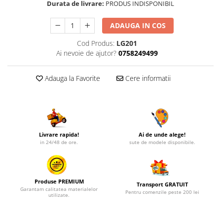
Durata de livrare:
PRODUS INDISPONIBIL
ADAUGA IN COS
Cod Produs:
LG201
Ai nevoie de ajutor?
0758249499
Adauga la Favorite
Cere informatii
Livrare rapida!
Ai de unde alege!
in 24/48 de ore.
sute de modele disponibile.
Produse PREMIUM
Transport GRATUIT
Garantam calitatea materialelor
Pentru comenzile peste 200 lei
utilizate.