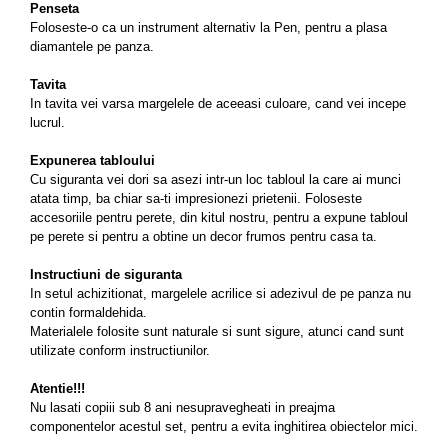
Penseta
Foloseste-o ca un instrument alternativ la Pen, pentru a plasa
diamantele pe panza.
Tavita
In tavita vei varsa margelele de aceeasi culoare, cand vei incepe
lucrul.
Expunerea tabloului
Cu siguranta vei dori sa asezi intr-un loc tabloul la care ai munci
atata timp, ba chiar sa-ti impresionezi prietenii. Foloseste
accesoriile pentru perete, din kitul nostru, pentru a expune tabloul
pe perete si pentru a obtine un decor frumos pentru casa ta.
Instructiuni de siguranta
In setul achizitionat, margelele acrilice si adezivul de pe panza nu
contin formaldehida.
Materialele folosite sunt naturale si sunt sigure, atunci cand sunt
utilizate conform instructiunilor.
Atentie!!!
Nu lasati copiii sub 8 ani nesupravegheati in preajma
componentelor acestul set, pentru a evita inghitirea obiectelor mici.