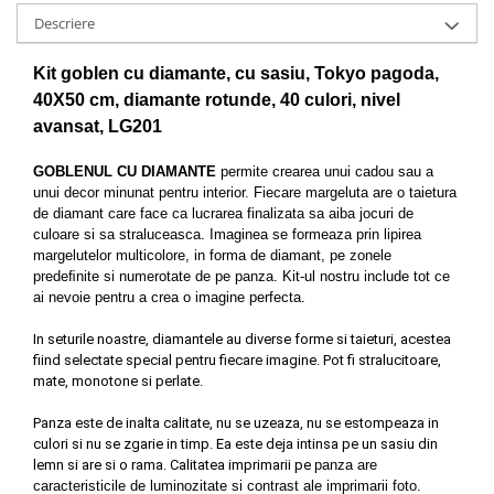
Descriere
Kit goblen cu diamante, cu sasiu, Tokyo pagoda,
40X50 cm, diamante rotunde, 40 culori, nivel
avansat, LG201
GOBLENUL CU DIAMANTE
permite crearea unui cadou sau a
unui decor minunat pentru interior. Fiecare margeluta are o taietura
de diamant care face ca lucrarea finalizata sa aiba jocuri de
culoare si sa straluceasca. Imaginea se formeaza prin lipirea
margelutelor multicolore, in forma de diamant, pe zonele
predeﬁnite si numerotate de pe panza. Kit-ul nostru include tot ce
ai nevoie pentru a crea o imagine perfecta.
In seturile noastre, diamantele au diverse forme si taieturi, acestea
fiind selectate special pentru fiecare imagine. Pot fi stralucitoare,
mate, monotone si perlate.
Panza este de inalta calitate, nu se uzeaza, nu se estompeaza in
culori si nu se zgarie in timp. Ea este deja intinsa pe un sasiu din
lemn si are si o rama. Calitatea imprimarii pe
panza are
caracteristicile de luminozitate si contrast ale imprimarii foto.