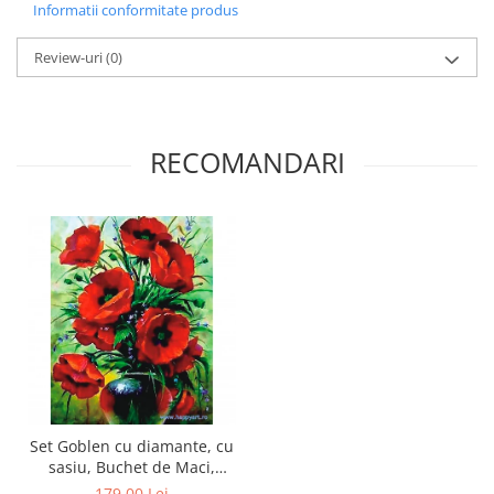
Informatii conformitate produs
Review-uri
(0)
RECOMANDARI
Set Goblen cu diamante, cu
sasiu, Buchet de Maci,
40x50 cm, 27 culori
179,00 Lei