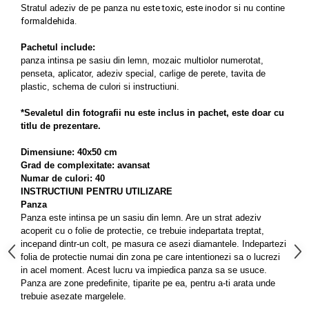
S
tratul adeziv de pe panza nu
este toxic, este inodor
si nu contine
formaldehida.
Pachetul include:
panza intinsa pe sasiu din lemn, mozaic multiolor numerotat,
penseta, aplicator, adeziv special, carlige de perete, tavita de
plastic, schema de culori si instructiuni.
*Sevaletul din fotografii nu este inclus in pachet, este doar cu
titlu de prezentare.
Dimensiune: 40x50 cm
Grad de complexitate: avansat
Numar de culori: 40
INSTRUCTIUNI PENTRU UTILIZARE
Panza
Panza este intinsa pe un sasiu din lemn. Are un strat adeziv
acoperit cu o folie de protectie, ce trebuie indepartata treptat,
incepand dintr-un colt, pe masura ce asezi diamantele. Indepartezi
folia de protectie numai din zona pe care intentionezi sa o lucrezi
in acel moment. Acest lucru va impiedica panza sa se usuce.
Panza are zone predeﬁnite, tiparite pe ea, pentru a-ti arata unde
trebuie asezate margelele.