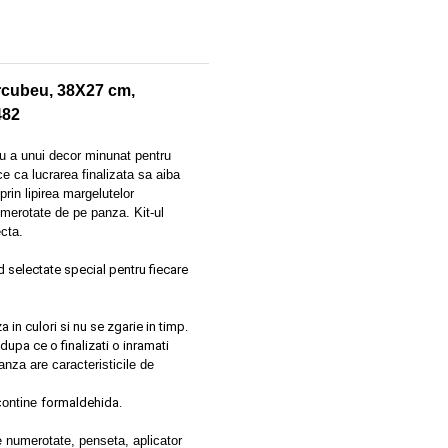
urcubeu, 38X27 cm,
482
u a unui decor minunat pentru
ce ca lucrarea finalizata sa aiba
rin lipirea margelutelor
umerotate de pe panza. Kit-ul
ecta.
d selectate special pentru fiecare
in culori si nu se zgarie in timp.
dupa ce o finalizati o inramati
anza are caracteristicile de
contine
formaldehida.
e numerotate, penseta, aplicator