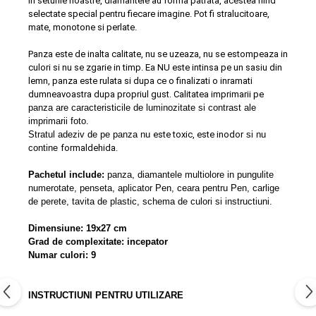
In seturile noastre, diamantele au forma patrata, acestea fiind
selectate special pentru fiecare imagine. Pot fi stralucitoare,
mate, monotone si perlate.
Panza este de inalta calitate, nu se uzeaza, nu se estompeaza in
culori si nu se zgarie in timp. Ea NU este intinsa pe un sasiu din
lemn, panza este rulata si dupa ce o finalizati o inramati
dumneavoastra dupa propriul gust. Calitatea imprimarii pe
panza are caracteristicile de luminozitate si contrast ale
imprimarii foto.
S
tratul adeziv de pe panza nu
este toxic, este inodor
si nu
contine
formaldehida.
Pachetul include:
panza, diamantele multiolore in pungulite
numerotate, penseta, aplicator Pen, ceara pentru Pen, carlige
de perete, tavita de plastic, schema de culori si instructiuni.
Dimensiune: 19x27 cm
Grad de complexitate: incepator
Numar culori: 9
INSTRUCTIUNI PENTRU UTILIZARE