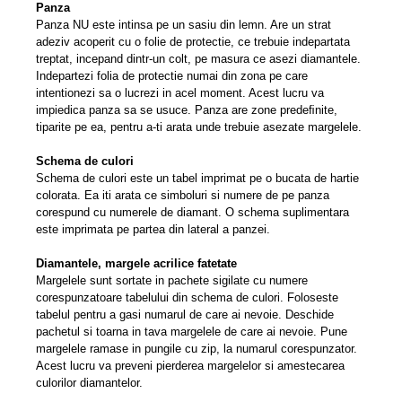
Panza
Panza NU este intinsa pe un sasiu din lemn. Are un strat
adeziv acoperit cu o folie de protectie, ce trebuie indepartata
treptat, incepand dintr-un colt, pe masura ce asezi diamantele.
Indepartezi folia de protectie numai din zona pe care
intentionezi sa o lucrezi in acel moment. Acest lucru va
impiedica panza sa se usuce. Panza are zone predeﬁnite,
tiparite pe ea, pentru a-ti arata unde trebuie asezate margelele.
Schema de culori
Schema de culori este un tabel imprimat pe o bucata de hartie
colorata. Ea iti arata ce simboluri si numere de pe panza
corespund cu numerele de diamant. O schema suplimentara
este imprimata pe partea din lateral a panzei.
Diamantele, margele acrilice fatetate
Margelele sunt sortate in pachete sigilate cu numere
corespunzatoare tabelului din schema de culori. Foloseste
tabelul pentru a gasi numarul de care ai nevoie. Deschide
pachetul si toarna in tava margelele de care ai nevoie. Pune
margelele ramase in pungile cu zip, la numarul corespunzator.
Acest lucru va preveni pierderea margelelor si amestecarea
culorilor diamantelor.