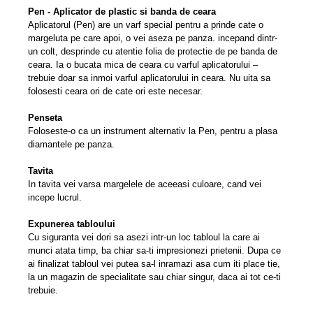
Pen - Aplicator de plastic si banda de ceara
Aplicatorul (Pen) are un varf special pentru a prinde cate o
margeluta pe care apoi, o vei aseza pe panza. incepand dintr-
un colt, desprinde cu atentie folia de protectie de pe banda de
ceara. Ia o bucata mica de ceara cu varful aplicatorului –
trebuie doar sa inmoi varful aplicatorului in ceara. Nu uita sa
folosesti ceara ori de cate ori este necesar.
Penseta
Foloseste-o ca un instrument alternativ la Pen, pentru a plasa
diamantele pe panza.
Tavita
In tavita vei varsa margelele de aceeasi culoare, cand vei
incepe lucrul.
Expunerea tabloului
Cu siguranta vei dori sa asezi intr-un loc tabloul la care ai
munci atata timp, ba chiar sa-ti impresionezi prietenii. Dupa ce
ai finalizat tabloul vei putea sa-l inramazi asa cum iti place tie,
la un magazin de specialitate sau chiar singur, daca ai tot ce-ti
trebuie.