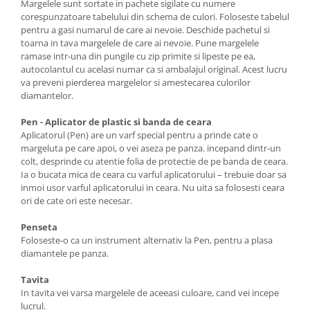
Margelele sunt sortate in pachete sigilate cu numere
corespunzatoare tabelului din schema de culori. Foloseste tabelul
pentru a gasi numarul de care ai nevoie. Deschide pachetul si
toarna in tava margelele de care ai nevoie. Pune margelele
ramase intr-una din pungile cu zip primite si lipeste pe ea,
autocolantul cu acelasi numar ca si ambalajul original. Acest lucru
va preveni pierderea margelelor si amestecarea culorilor
diamantelor.
Pen - Aplicator de plastic si banda de ceara
Aplicatorul (Pen) are un varf special pentru a prinde cate o
margeluta pe care apoi, o vei aseza pe panza. incepand dintr-un
colt, desprinde cu atentie folia de protectie de pe banda de ceara.
Ia o bucata mica de ceara cu varful aplicatorului – trebuie doar sa
inmoi usor varful aplicatorului in ceara. Nu uita sa folosesti ceara
ori de cate ori este necesar.
Penseta
Foloseste-o ca un instrument alternativ la Pen, pentru a plasa
diamantele pe panza.
Tavita
In tavita vei varsa margelele de aceeasi culoare, cand vei incepe
lucrul.