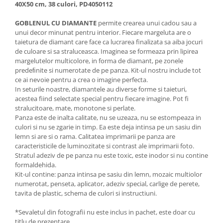
40X50 cm, 38 culori, PD4050112
GOBLENUL CU DIAMANTE
permite crearea unui cadou sau a
unui decor minunat pentru interior. Fiecare margeluta are o
taietura de diamant care face ca lucrarea finalizata sa aiba jocuri
de culoare si sa straluceasca. Imaginea se formeaza prin lipirea
margelutelor multicolore, in forma de diamant, pe zonele
predeﬁnite si numerotate de pe panza. Kit-ul nostru include tot
ce ai nevoie pentru a crea o imagine perfecta.
In seturile noastre, diamantele au diverse forme si taieturi,
acestea fiind selectate special pentru fiecare imagine. Pot fi
stralucitoare, mate, monotone si perlate.
Panza este de inalta calitate, nu se uzeaza, nu se estompeaza in
culori si nu se zgarie in timp. Ea este deja intinsa pe un sasiu din
lemn si are si o rama. Calitatea imprimarii pe panza are
caracteristicile de luminozitate si contrast ale imprimarii foto.
Stratul adeziv de pe panza nu este toxic, este inodor si nu contine
formaldehida.
Kit-ul contine: panza intinsa pe sasiu din lemn, mozaic multiolor
numerotat, penseta, aplicator, adeziv special, carlige de perete,
tavita de plastic, schema de culori si instructiuni.
*Sevaletul din fotografii nu este inclus in pachet, este doar cu
titlu de prezentare.