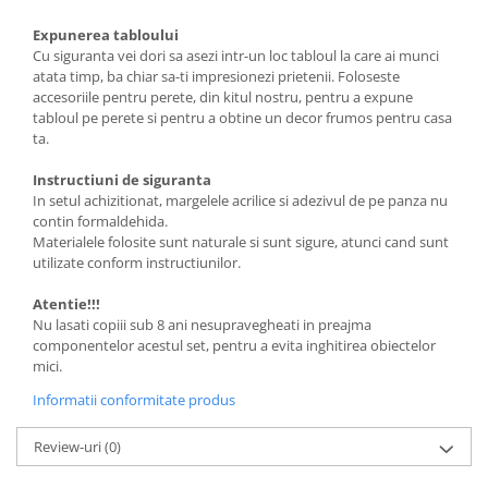
Expunerea tabloului
Cu siguranta vei dori sa asezi intr-un loc tabloul la care ai munci
atata timp, ba chiar sa-ti impresionezi prietenii. Foloseste
accesoriile pentru perete, din kitul nostru, pentru a expune
tabloul pe perete si pentru a obtine un decor frumos pentru casa
ta.
Instructiuni de siguranta
In setul achizitionat, margelele acrilice si adezivul de pe panza nu
contin formaldehida.
Materialele folosite sunt naturale si sunt sigure, atunci cand sunt
utilizate conform instructiunilor.
Atentie!!!
Nu lasati copiii sub 8 ani nesupravegheati in preajma
componentelor acestul set, pentru a evita inghitirea obiectelor
mici.
Informatii conformitate produs
Review-uri
(0)