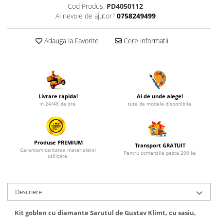
Cod Produs:
PD4050112
Ai nevoie de ajutor?
0758249499
Adauga la Favorite
Cere informatii
Livrare rapida!
Ai de unde alege!
in 24/48 de ore.
sute de modele disponibile.
Produse PREMIUM
Transport GRATUIT
Garantam calitatea materialelor
Pentru comenzile peste 200 lei
utilizate.
Descriere
Kit goblen cu diamante Sarutul de Gustav Klimt, cu sasiu,