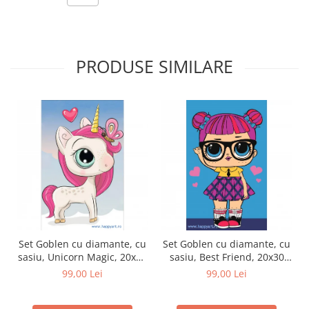
PRODUSE SIMILARE
Set Goblen cu diamante, cu
Set Goblen cu diamante, cu
sasiu, Unicorn Magic, 20x30
sasiu, Best Friend, 20x30
cm, 14 culori
cm, 9 culori
99,00 Lei
99,00 Lei