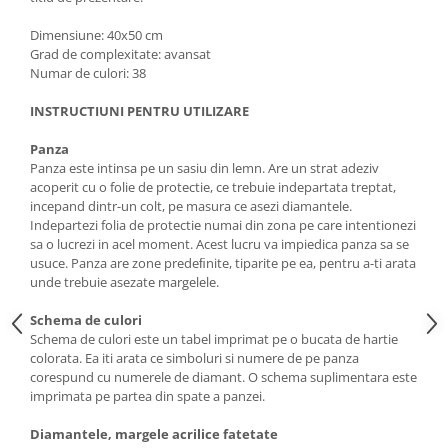
Dimensiune: 40x50 cm
Grad de complexitate: avansat
Numar de culori: 38
INSTRUCTIUNI PENTRU UTILIZARE
Panza
Panza este intinsa pe un sasiu din lemn. Are un strat adeziv
acoperit cu o folie de protectie, ce trebuie indepartata treptat,
incepand dintr-un colt, pe masura ce asezi diamantele.
Indepartezi folia de protectie numai din zona pe care intentionezi
sa o lucrezi in acel moment. Acest lucru va impiedica panza sa se
usuce. Panza are zone predeﬁnite, tiparite pe ea, pentru a-ti arata
unde trebuie asezate margelele.
Schema de culori
Schema de culori este un tabel imprimat pe o bucata de hartie
colorata. Ea iti arata ce simboluri si numere de pe panza
corespund cu numerele de diamant. O schema suplimentara este
imprimata pe partea din spate a panzei.
Diamantele, margele acrilice fatetate