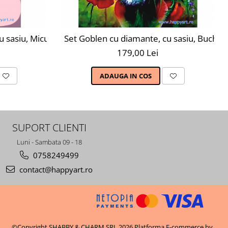
 sasiu, Micul Koala, 20x30 cm, 12 culori
Set Goblen cu diamante, cu sasiu, Buchet 
179,00 Lei
ADAUGA IN COS
SUPORT CLIENTI
Luni - Sambata 09 - 18
0758249499
contact@happyart.ro
©Copyright SHABBY & CHARM SRL 2026
Platforma E-commerce by