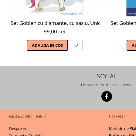
Set Goblen cu diamante, cu sasiu, Unicorn Magic, 20x
Set Goblen
99,00 Lei
ADAUGA IN COS
A
SOCIAL
Urmareste-ne in social media
MAGAZINUL MEU
CLIENTI
Despre noi
Metode de Pla
Termeni si Conditii
Politica de Ret