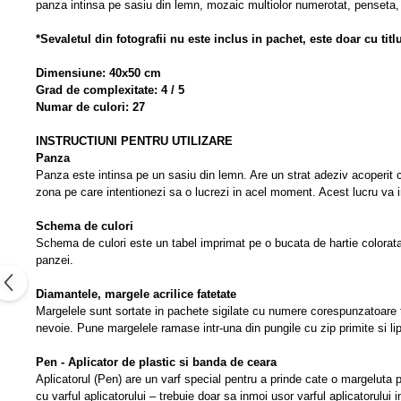
panza intinsa pe sasiu din lemn, mozaic multiolor numerotat, penseta, ap
*Sevaletul din fotografii nu este inclus in pachet, este doar cu titl
Dimensiune: 40x50 cm
Grad de complexitate: 4 / 5
Numar de culori: 27
INSTRUCTIUNI PENTRU UTILIZARE
Panza
Panza este intinsa pe un sasiu din lemn. Are un strat adeziv acoperit cu
zona pe care intentionezi sa o lucrezi in acel moment. Acest lucru va 
Schema de culori
Schema de culori este un tabel imprimat pe o bucata de hartie colora
panzei.
Diamantele, margele acrilice fatetate
Margelele sunt sortate in pachete sigilate cu numere corespunzatoare t
nevoie. Pune margelele ramase intr-una din pungile cu zip primite si li
Pen - Aplicator de plastic si banda de ceara
Aplicatorul (Pen) are un varf special pentru a prinde cate o margeluta 
cu varful aplicatorului – trebuie doar sa inmoi usor varful aplicatorului 