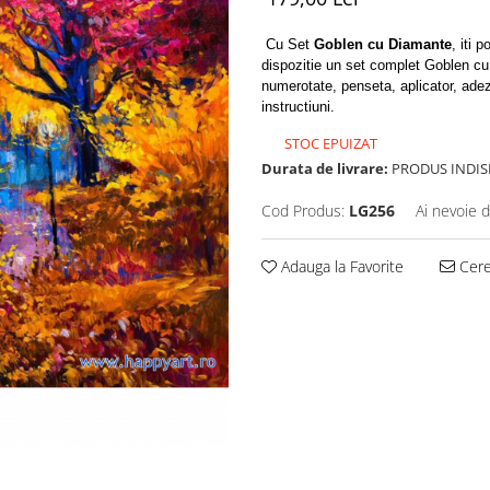
Cu Set
Goblen cu Diamante
, iti 
dispozitie un set complet Goblen cu
numerotate, penseta, aplicator, adezi
instructiuni.
STOC EPUIZAT
Durata de livrare:
PRODUS INDIS
Cod Produs:
LG256
Ai nevoie d
Adauga la Favorite
Cere 