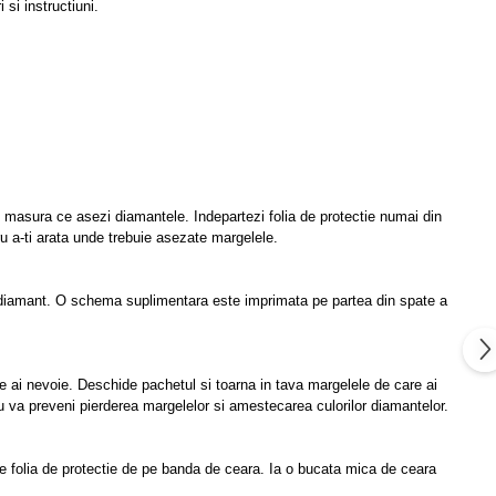
si instructiuni.
pe masura ce asezi diamantele. Indepartezi folia de protectie numai din
u a-ti arata unde trebuie asezate margelele.
 diamant. O schema suplimentara este imprimata pe partea din spate a
e ai nevoie. Deschide pachetul si toarna in tava margelele de care ai
u va preveni pierderea margelelor si amestecarea culorilor diamantelor.
ie folia de protectie de pe banda de ceara. Ia o bucata mica de ceara