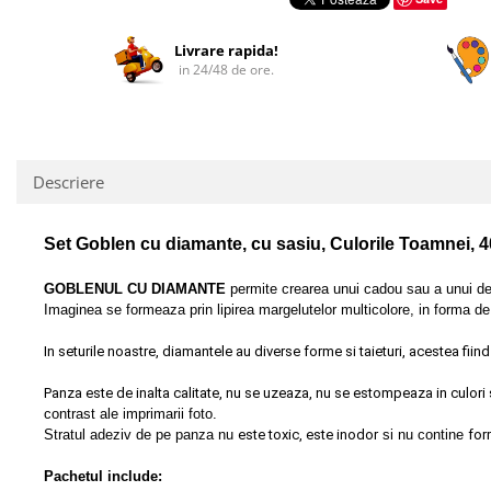
Facebook
Livrare rapida!
in 24/48 de ore.
Descriere
Set Goblen cu diamante, cu sasiu, Culorile Toamnei, 40
GOBLENUL CU DIAMANTE
permite crearea unui cadou sau a unui deco
Imaginea se formeaza prin lipirea margelutelor multicolore, in forma de
In seturile noastre, diamantele au diverse forme si taieturi, acestea fiin
Panza este de inalta calitate, nu se uzeaza, nu se estompeaza in culori s
contrast ale imprimarii foto.
S
tratul adeziv de pe panza nu
este toxic, este inodor
si nu contine
for
Pachetul include: