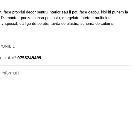
poti face propriul decor pentru interior sau il poti face cadou. Noi iti punem la
 Diamante - panza intinsa pe sasiu, margelute fatetate multiolore
v special, carlige de perete, tavita de plastic, schema de culori si
PONIBIL
e ajutor?
0758249499
informatii