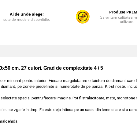
Produse PRE
Ai de unde alege!
Garantam calitatea ma
sute de modele disponibile.
utilizate.
x50 cm, 27 culori, Grad de complexitate 4 / 5
r minunat pentru interior. Fiecare margeluta are o taietura de diamant care fa
 diamant, pe zonele predeﬁnite si numerotate de pe panza. Kit-ul nostru includ
d selectate special pentru fiecare imagine. Pot fi stralucitoare, mate, monotone s
i nu se zgarie in timp. Ea este deja intinsa pe un sasiu din lemn si are si o ram
maldehida.