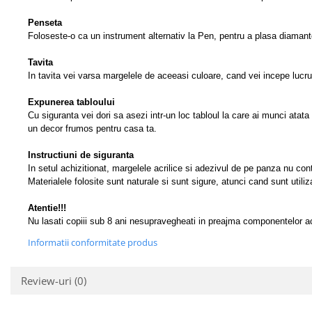
Penseta
Foloseste-o ca un instrument alternativ la Pen, pentru a plasa diaman
Tavita
In tavita vei varsa margelele de aceeasi culoare, cand vei incepe lucru
Expunerea tabloului
Cu siguranta vei dori sa asezi intr-un loc tabloul la care ai munci atata
un decor frumos pentru casa ta.
Instructiuni de siguranta
In setul achizitionat, margelele acrilice si adezivul de pe panza nu con
Materialele folosite sunt naturale si sunt sigure, atunci cand sunt utiliz
Atentie!!!
Nu lasati copiii sub 8 ani nesupravegheati in preajma componentelor aces
Informatii conformitate produs
Review-uri
(0)