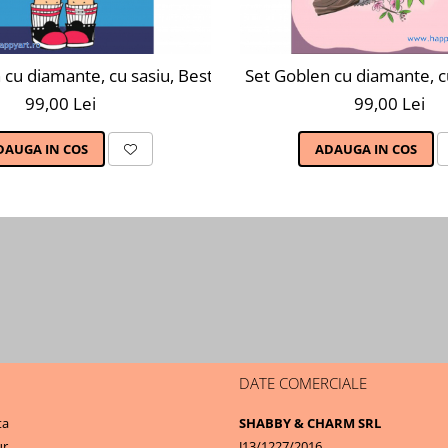
30 cm, 14 culori
 cu diamante, cu sasiu, Best Friend, 20x30 cm, 9 culori
Set Goblen cu diamante, cu
99,00 Lei
99,00 Lei
DAUGA IN COS
ADAUGA IN COS
DATE COMERCIALE
ta
SHABBY & CHARM SRL
ur
J13/1227/2016