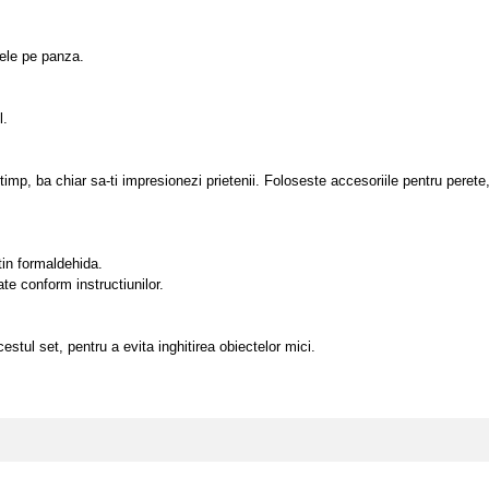
tele pe panza.
l.
 timp, ba chiar sa-ti impresionezi prietenii. Foloseste accesoriile pentru perete
tin formaldehida.
ate conform instructiunilor.
tul set, pentru a evita inghitirea obiectelor mici.