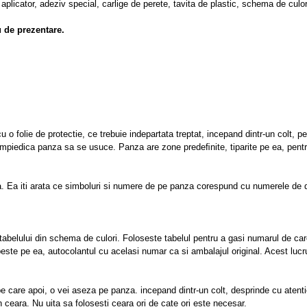
licator, adeziv special, carlige de perete, tavita de plastic, schema de culori 
u de prezentare.
 o folie de protectie, ce trebuie indepartata treptat, incepand dintr-un colt, 
impiedica panza sa se usuce. Panza are zone predeﬁnite, tiparite pe ea, pentr
ta. Ea iti arata ce simboluri si numere de pe panza corespund cu numerele de
abelului din schema de culori. Foloseste tabelul pentru a gasi numarul de car
peste pe ea, autocolantul cu acelasi numar ca si ambalajul original. Acest lucr
pe care apoi, o vei aseza pe panza. incepand dintr-un colt, desprinde cu atent
in ceara. Nu uita sa folosesti ceara ori de cate ori este necesar.