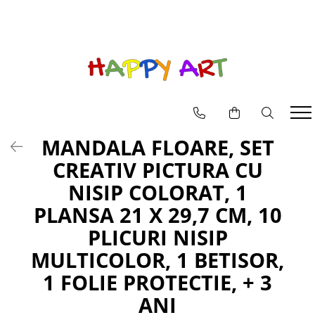
Pictura pe numere
Goblenuri cu diamante
Machete casute
Puzzle 3D din Lemn pentru copii si adulti
JUCARII SET
EDUCATIVE
Picturi pe numere animale
Goblenuri cu diamante icoane
BOOK NOOK
Puzzle 3D mecanic
INSTRUMENTE MUZICALE
MICROSCOP
Picturi pe numere flori
CASUTE DIY
JUCARII BAIE
TELESCOP
Picturi pe numere peisaje
JUCARII INTERACTIVE
MANDALA FLOARE, SET
MASINI
CREATIV PICTURA CU
PAPUSI
NISIP COLORAT, 1
PLANSA 21 X 29,7 CM, 10
PLICURI NISIP
MULTICOLOR, 1 BETISOR,
1 FOLIE PROTECTIE, + 3
ANI