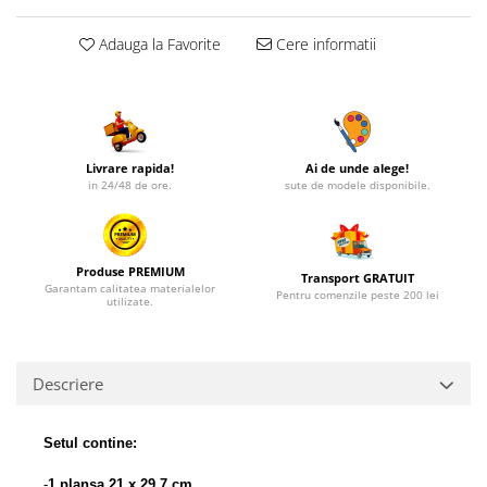
Adauga la Favorite
Cere informatii
Livrare rapida!
Ai de unde alege!
in 24/48 de ore.
sute de modele disponibile.
Produse PREMIUM
Transport GRATUIT
Garantam calitatea materialelor
Pentru comenzile peste 200 lei
utilizate.
Descriere
Setul contine:
-
1 plansa 21 x 29,7 cm