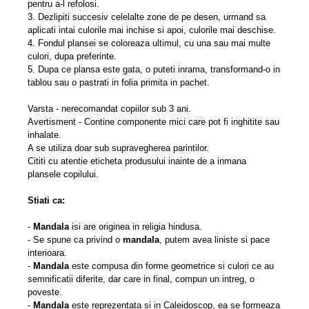
pentru a-l refolosi.
3. Dezlipiti succesiv celelalte zone de pe desen, urmand sa
aplicati intai culorile mai inchise si apoi, culorile mai deschise.
4. Fondul plansei se coloreaza ultimul, cu una sau mai multe
culori, dupa preferinte.
5. Dupa ce plansa este gata, o puteti inrama, transformand-o in
tablou sau o pastrati in folia primita in pachet.
Varsta - nerecomandat copiilor sub 3 ani.
Avertisment - Contine componente mici care pot fi inghitite sau
inhalate.
A se utiliza doar sub supravegherea parintilor.
Cititi cu atentie eticheta produsului inainte de a inmana
plansele copilului.
Stiati ca:
-
Mandala
isi are originea in religia hindusa.
- Se spune ca privind o
mandala
, putem avea liniste si pace
interioara.
-
Mandala
este compusa din forme geometrice si culori ce au
semnificatii diferite, dar care in final, compun un intreg, o
poveste.
-
Mandala
este reprezentata si in Caleidoscop, ea se formeaza