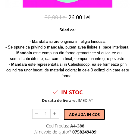
30,00 Lei
26,00 Lei
Stiati ca:
-
Mandala
isi are originea in religia hindusa.
- Se spune ca privind o
mandala
, putem avea liniste si pace interioara.
-
Mandala
este compusa din forme geometrice si culori ce au
semnificatii diferite, dar care in final, compun un intreg, o poveste.
-
Mandala
este reprezentata si in Caleidoscop, ea se formeaza prin
oglindirea unor bucati de material colorat in cele 3 oglinzi din care este
format.
IN STOC
Durata de livrare:
IMEDIAT
ADAUGA IN COS
Cod Produs:
A4-388
Ai nevoie de ajutor?
0758249499