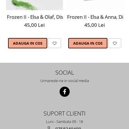
Frozen II - Elsa & Olaf, Disney, Set creativ pictura cu nis
Frozen II - Elsa & Anna, Disn
45,00 Lei
45,00 Lei
ADAUGA IN COS
ADAUGA IN COS
SOCIAL
Urmareste-ne in social media
SUPORT CLIENTI
Luni - Sambata 09 - 18
0758249499