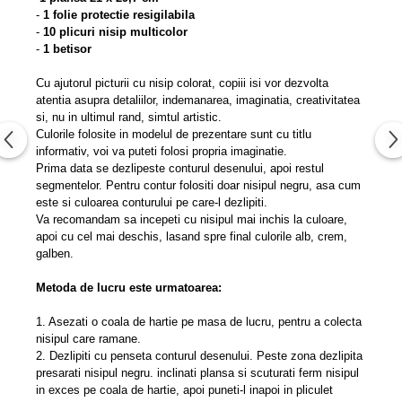
-
1 folie protectie resigilabila
-
10 plicuri nisip multicolor
-
1 betisor
Cu ajutorul picturii cu nisip colorat, copiii isi vor dezvolta
atentia asupra detaliilor, indemanarea, imaginatia, creativitatea
si, nu in ultimul rand, simtul artistic.
Culorile folosite in modelul de prezentare sunt cu titlu
informativ, voi va puteti folosi propria imaginatie.
Prima data se dezlipeste conturul desenului, apoi restul
segmentelor. Pentru contur folositi doar nisipul negru, asa cum
este si culoarea conturului pe care-l dezlipiti.
Va recomandam sa incepeti cu nisipul mai inchis la culoare,
apoi cu cel mai deschis, lasand spre final culorile alb, crem,
galben.
Metoda de lucru este urmatoarea:
1. Asezati o coala de hartie pe masa de lucru, pentru a colecta
nisipul care ramane.
2. Dezlipiti cu penseta conturul desenului. Peste zona dezlipita
presarati nisipul negru. inclinati plansa si scuturati ferm nisipul
in exces pe coala de hartie, apoi puneti-l inapoi in pliculet