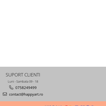
rotunde, 40 culori, nivel avansat, LG201
SUPORT CLIENTI
Luni - Sambata 09 - 18
0758249499
contact@happyart.ro