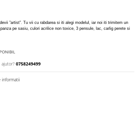
evii ”artist”. Tu vii cu rabdarea si iti alegi modelul, iar noi iti trimitem un
anza pe sasiu, culori acrilice non toxice, 3 pensule, lac, carlig perete si
PONIBIL
 ajutor?
0758249499
informatii