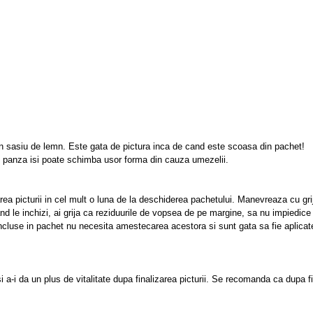
un sasiu de lemn. Este gata de pictura inca de cand este scoasa din pachet!
, panza isi poate schimba usor forma din cauza umezelii.
rea picturii in cel mult o luna de la deschiderea pachetului. Manevreaza cu gri
nd le inchizi, ai grija ca reziduurile de vopsea de pe margine, sa nu impiedice 
 incluse in pachet nu necesita amestecarea acestora si sunt gata sa fie aplicat
si a-i da un plus de vitalitate dupa finalizarea picturii. Se recomanda ca dupa fi