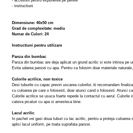
- accesorii pentru expunerea pe perete
- instructiuni
Dimensiune: 40x50 cm
Grad de complexitate: mediu
Numar de Culori: 24
Instructiuni pentru utilizare
Panza din bumbac
Panza din bumbac are deja aplicat un grund acrilic si este intinsa pe 
Evita udarea panzei cu apa. Pentru ca folosim doar materiale naturale
Culorile acrilice, non toxice
Desi tuburile cu capac previn uscarea culorilor, iti recomandam finaliza
cu culoarea pe care o folosesti, doar atunci cand o folosesti. Atunci ca
Culorile acrilice se usuca foarte repede la contactul cu aerul. Culorile
cateva picaturi cu apa si amesteca bine.
Lacul acrilic
In pachet vei gasi doua tuburi cu lac acrilic, pentru a proteja culoarea 
aplici lacul uniform, pe toata suprafata panzei.