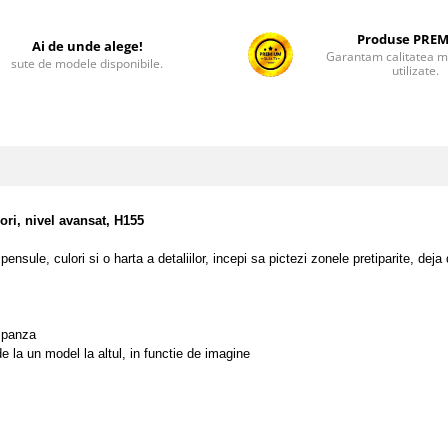
Produse PRE
Ai de unde alege!
Garantam calitatea ma
sute de modele disponibile.
utilizate.
ori, nivel avansat, H155
pensule, culori si o harta a detaliilor, incepi sa pictezi zonele pretiparite, 
 panza
e la un model la altul, in functie de imagine