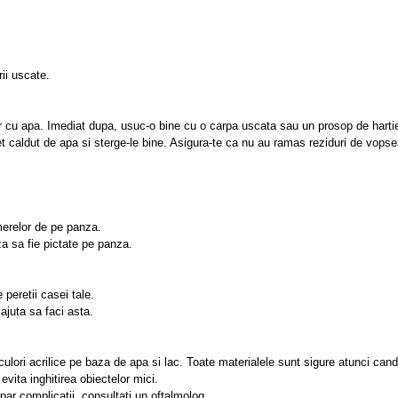
rii uscate.
har cu apa. Imediat dupa, usuc-o bine cu o carpa uscata sau un prosop de hartie,
jet caldut de apa si sterge-le bine. Asigura-te ca nu au ramas reziduri de vopse
umerelor de pe panza.
za sa fie pictate pe panza.
 peretii casei tale.
ajuta sa faci asta.
lori acrilice pe baza de apa si lac. Toate materialele sunt sigure atunci cand 
vita inghitirea obiectelor mici.
ar complicatii, consultati un oftalmolog.