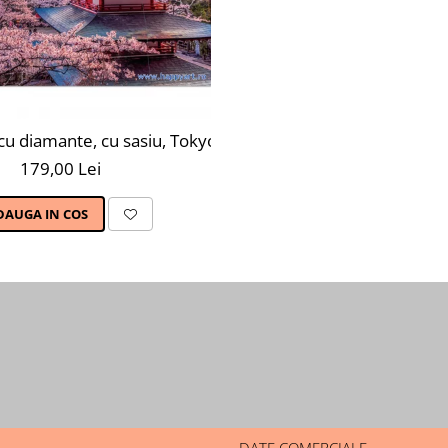
x50 cm, 27 culori
 cu diamante, cu sasiu, Tokyo pagoda, 40X50 cm, diamante 
179,00 Lei
DAUGA IN COS