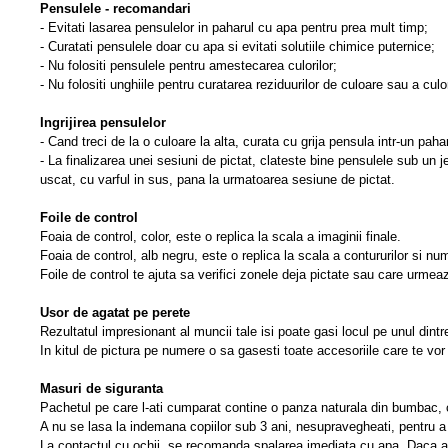
Pensulele - recomandari
- Evitati lasarea pensulelor in paharul cu apa pentru prea mult timp;
- Curatati pensulele doar cu apa si evitati solutiile chimice puternice;
- Nu folositi pensulele pentru amestecarea culorilor;
- Nu folositi unghiile pentru curatarea reziduurilor de culoare sau a culo
Ingrijirea pensulelor
- Cand treci de la o culoare la alta, curata cu grija pensula intr-un pa
- La finalizarea unei sesiuni de pictat, clateste bine pensulele sub un 
uscat, cu varful in sus, pana la urmatoarea sesiune de pictat.
Foile de control
Foaia de control, color, este o replica la scala a imaginii finale.
Foaia de control, alb negru, este o replica la scala a contururilor si n
Foile de control te ajuta sa verifici zonele deja pictate sau care urmea
Usor de agatat pe perete
Rezultatul impresionant al muncii tale isi poate gasi locul pe unul dintre
In kitul de pictura pe numere o sa gasesti toate accesoriile care te vor 
Masuri de siguranta
Pachetul pe care l-ati cumparat contine o panza naturala din bumbac, cu
A nu se lasa la indemana copiilor sub 3 ani, nesupravegheati, pentru a e
La contactul cu ochii, se recomanda spalarea imediata cu apa. Daca ap