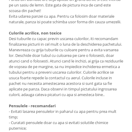
pe un sasiu de lemn. Este gata de pictura inca de cand este
scoasa din pachet!
Evita udarea panzei cu apa. Pentru ca folosim doar materiale
naturale, panza isi poate schimba usor forma din cauza umezelii.
Culorile acrilice, non toxice
Desi tuburile cu capac previn uscarea culorilor, iti recomandam
finalizarea picturii in cel mult o luna de la deschiderea pachetului.
Manevreaza cu grija tuburile cu culoare pentru a evita varsarea
lor. Deschide doar tubul cu culoarea pe care o folosesti, doar
atunci cand o folosesti. Atunci cand le inchizi, ai grija ca reziduurile
de vopsea de pe margine, sa nu impiedice inchiderea ermetica a
tubului pentru a preveni uscarea culorilor. Culorile acrilice se
usuca foarte repede la contactul cu aerul. Culorile incluse in
pachet nu necesita amestecarea acestora si sunt gata sa fie
aplicate pe panza. Daca observi in timpul pictatului ingrosarea
culorii, adauga cateva picaturi cu apa si amesteca bine..
Pensulele - recomandari
- Evitati lasarea pensulelor in paharul cu apa pentru prea mult
timp;
- Curatati pensulele doar cu apa si evitati solutiile chimice
puternice;