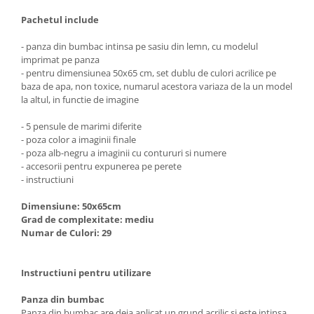
Pachetul include
- panza din bumbac intinsa pe sasiu din lemn, cu modelul
imprimat pe panza
- pentru dimensiunea 50x65 cm, set dublu de culori acrilice pe
baza de apa, non toxice, numarul acestora variaza de la un model
la altul, in functie de imagine
- 5 pensule de marimi diferite
- poza color a imaginii finale
- poza alb-negru a imaginii cu contururi si numere
- accesorii pentru expunerea pe perete
- instructiuni
Dimensiune: 50x65cm
Grad de complexitate: mediu
Numar de Culori: 29
Instructiuni pentru utilizare
Panza din bumbac
Panza din bumbac are deja aplicat un grund acrilic si este intinsa