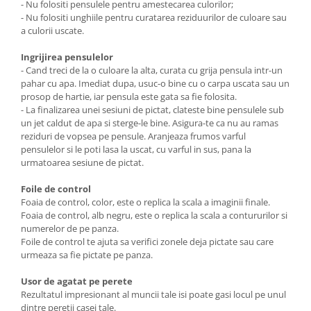
- Nu folositi pensulele pentru amestecarea culorilor;
- Nu folositi unghiile pentru curatarea reziduurilor de culoare sau
a culorii uscate.
Ingrijirea pensulelor
- Cand treci de la o culoare la alta, curata cu grija pensula intr-un
pahar cu apa. Imediat dupa, usuc-o bine cu o carpa uscata sau un
prosop de hartie, iar pensula este gata sa fie folosita.
- La finalizarea unei sesiuni de pictat, clateste bine pensulele sub
un jet caldut de apa si sterge-le bine. Asigura-te ca nu au ramas
reziduri de vopsea pe pensule. Aranjeaza frumos varful
pensulelor si le poti lasa la uscat, cu varful in sus, pana la
urmatoarea sesiune de pictat.
Foile de control
Foaia de control, color, este o replica la scala a imaginii finale.
Foaia de control, alb negru, este o replica la scala a contururilor si
numerelor de pe panza.
Foile de control te ajuta sa verifici zonele deja pictate sau care
urmeaza sa fie pictate pe panza.
Usor de agatat pe perete
Rezultatul impresionant al muncii tale isi poate gasi locul pe unul
dintre peretii casei tale.