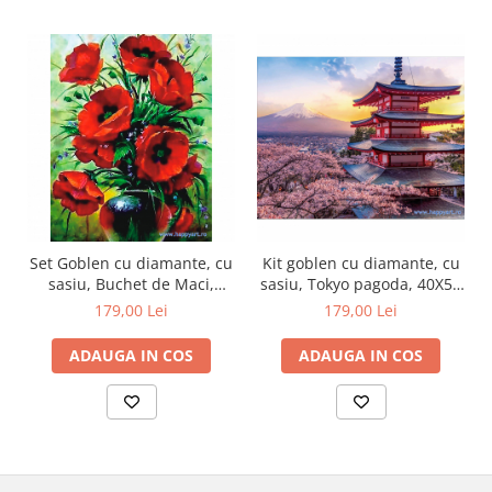
Set Goblen cu diamante, cu
Kit goblen cu diamante, cu
sasiu, Buchet de Maci,
sasiu, Tokyo pagoda, 40X50
40x50 cm, 27 culori
cm, diamante rotunde, 40
179,00 Lei
179,00 Lei
culori, nivel avansat, LG201
ADAUGA IN COS
ADAUGA IN COS