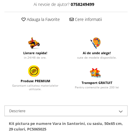
Ai nevoie de ajutor?
0758249499
Adauga la Favorite
Cere informatii
Livrare rapida!
Ai de unde alege!
in 24/48 de ore.
sute de modele disponibile.
Produse PREMIUM
Transport GRATUIT
Garantam calitatea materialelor
Pentru comenzile peste 200 lei
utilizate.
Descriere
Kit pictura pe numere Vara in Santorini, cu sasiu, 50x65 cm,
29 culori, PC5065025