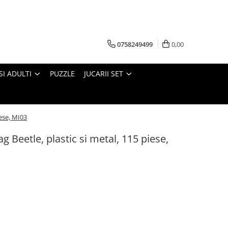
0758249499
0,00
SI ADULTI
PUZZLE
JUCARII SET
iese, MI03
g Beetle, plastic si metal, 115 piese,