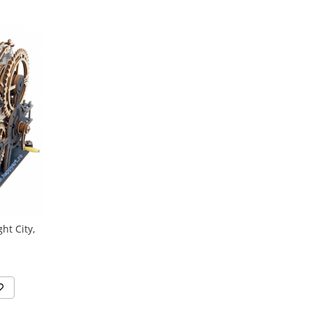
ht City,
1