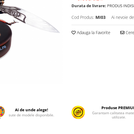
Durata de livrare:
PRODUS INDIS
Cod Produs:
MI03
Ai nevoie de
Adauga la Favorite
Cere 
Produse PREMI
Ai de unde alege!
Garantam calitatea mater
sute de modele disponibile.
utilizate.