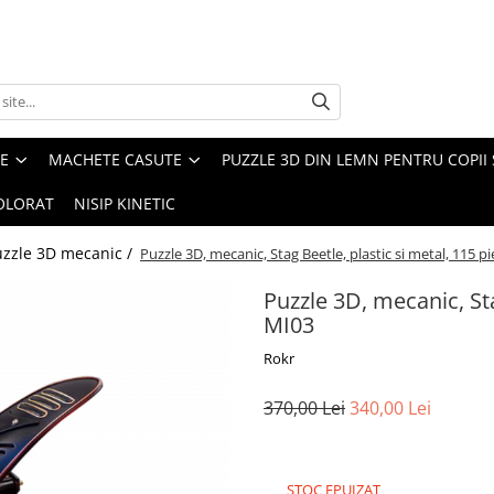
E
MACHETE CASUTE
PUZZLE 3D DIN LEMN PENTRU COPII 
COLORAT
NISIP KINETIC
uzzle 3D mecanic /
Puzzle 3D, mecanic, Stag Beetle, plastic si metal, 115 p
Puzzle 3D, mecanic, Sta
MI03
Rokr
370,00 Lei
340,00 Lei
STOC EPUIZAT