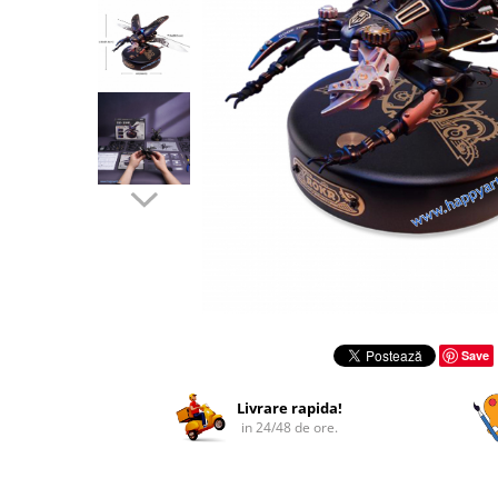
Distribuie
pe
Save
Facebook
Livrare rapida!
in 24/48 de ore.