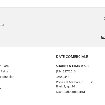
dia
DATE COMERCIALE
 Plata
SHABBY & CHARM SRL
e Retur
J13/1227/2016
Produselor
36050344
Popas III Mamaia, bl. P5, sc.
B, et. 2, ap. 24
L
Navodari, Constanta