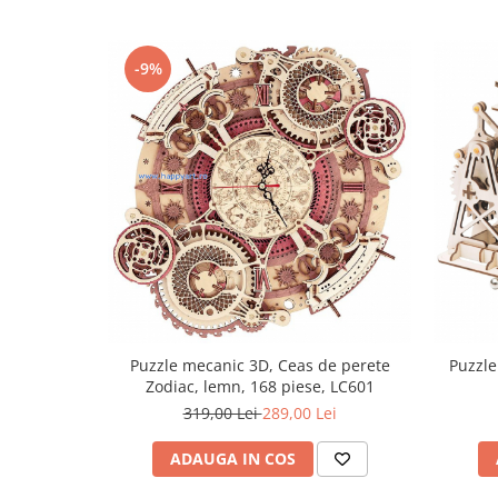
-9%
Puzzle mecanic 3D, Ceas de perete
Puzzle
Zodiac, lemn, 168 piese, LC601
319,00 Lei
289,00 Lei
ADAUGA IN COS