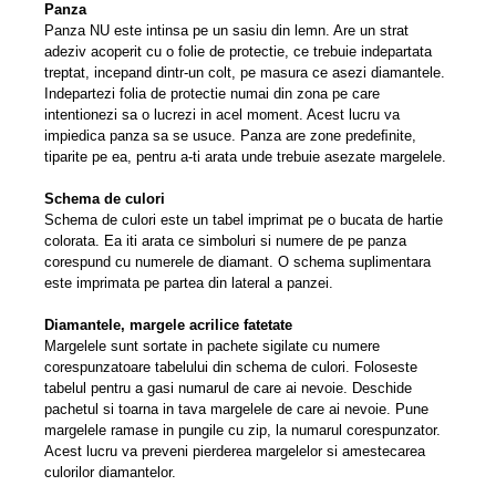
Panza
Panza NU este intinsa pe un sasiu din lemn. Are un strat
adeziv acoperit cu o folie de protectie, ce trebuie indepartata
treptat, incepand dintr-un colt, pe masura ce asezi diamantele.
Indepartezi folia de protectie numai din zona pe care
intentionezi sa o lucrezi in acel moment. Acest lucru va
impiedica panza sa se usuce. Panza are zone predeﬁnite,
tiparite pe ea, pentru a-ti arata unde trebuie asezate margelele.
Schema de culori
Schema de culori este un tabel imprimat pe o bucata de hartie
colorata. Ea iti arata ce simboluri si numere de pe panza
corespund cu numerele de diamant. O schema suplimentara
este imprimata pe partea din lateral a panzei.
Diamantele, margele acrilice fatetate
Margelele sunt sortate in pachete sigilate cu numere
corespunzatoare tabelului din schema de culori. Foloseste
tabelul pentru a gasi numarul de care ai nevoie. Deschide
pachetul si toarna in tava margelele de care ai nevoie. Pune
margelele ramase in pungile cu zip, la numarul corespunzator.
Acest lucru va preveni pierderea margelelor si amestecarea
culorilor diamantelor.