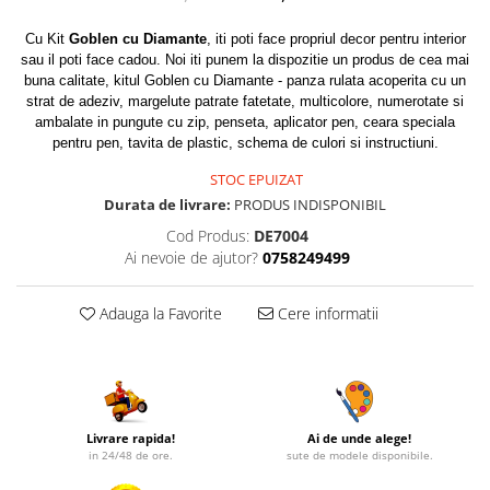
Cu Kit
Goblen cu Diamante
, iti poti face propriul decor pentru interior
sau il poti face cadou. Noi iti punem la dispozitie un produs de cea mai
buna calitate, kitul Goblen cu Diamante - panza rulata acoperita cu un
strat de adeziv, margelute patrate fatetate, multicolore, numerotate si
ambalate in pungute cu zip, penseta, aplicator pen, ceara speciala
pentru pen, tavita de plastic, schema de culori si instructiuni.
STOC EPUIZAT
Durata de livrare:
PRODUS INDISPONIBIL
Cod Produs:
DE7004
Ai nevoie de ajutor?
0758249499
Adauga la Favorite
Cere informatii
Livrare rapida!
Ai de unde alege!
in 24/48 de ore.
sute de modele disponibile.