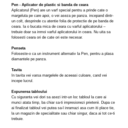
Pen - Aplicator de plastic si banda de ceara
Aplicatorul (Pen) are un varf special pentru a prinde cate o
margeluta pe care apoi, o vei aseza pe panza. incepand dintr-
un colt, desprinde cu atentie folia de protectie de pe banda de
ceara. Ia o bucata mica de ceara cu varful aplicatorului –
trebuie doar sa inmoi varful aplicatorului in ceara. Nu uita sa
folosesti ceara ori de cate ori este necesar.
Penseta
Foloseste-o ca un instrument alternativ la Pen, pentru a plasa
diamantele pe panza.
Tavita
In tavita vei varsa margelele de aceeasi culoare, cand vei
incepe lucrul.
Expunerea tabloului
Cu siguranta vei dori sa asezi intr-un loc tabloul la care ai
munci atata timp, ba chiar sa-ti impresionezi prietenii. Dupa ce
ai finalizat tabloul vei putea sa-l inramazi asa cum iti place tie,
la un magazin de specialitate sau chiar singur, daca ai tot ce-ti
trebuie.