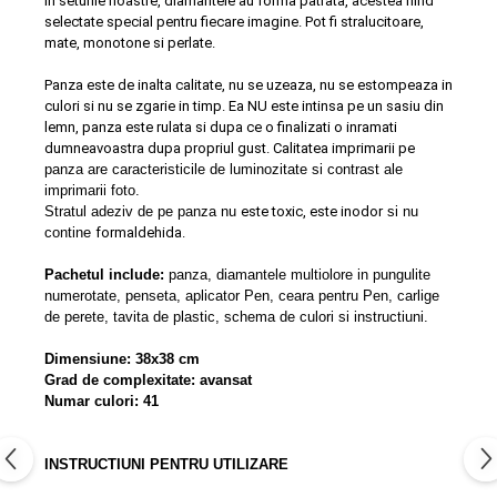
In seturile noastre, diamantele au forma patrata, acestea fiind
selectate special pentru fiecare imagine. Pot fi stralucitoare,
mate, monotone si perlate.
Panza este de inalta calitate, nu se uzeaza, nu se estompeaza in
culori si nu se zgarie in timp. Ea NU este intinsa pe un sasiu din
lemn, panza este rulata si dupa ce o finalizati o inramati
dumneavoastra dupa propriul gust. Calitatea imprimarii pe
panza are caracteristicile de luminozitate si contrast ale
imprimarii foto.
S
tratul adeziv de pe panza nu
este toxic, este inodor
si nu
contine
formaldehida.
Pachetul include:
panza, diamantele multiolore in pungulite
numerotate, penseta, aplicator Pen, ceara pentru Pen, carlige
de perete, tavita de plastic, schema de culori si instructiuni.
Dimensiune: 38x38 cm
Grad de complexitate: avansat
Numar culori: 41
INSTRUCTIUNI PENTRU UTILIZARE