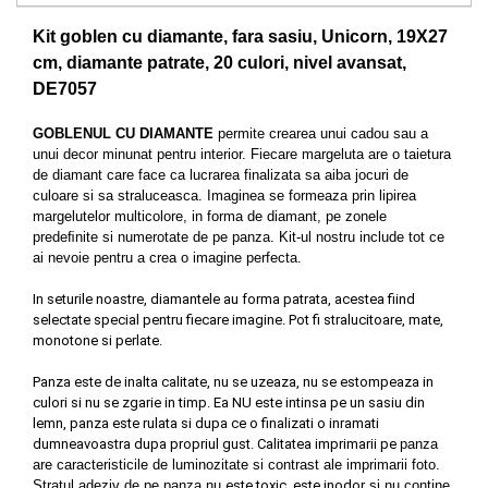
Kit goblen cu diamante, fara sasiu, Unicorn, 19X27
cm, diamante patrate, 20 culori, nivel avansat,
DE7057
GOBLENUL CU DIAMANTE
permite crearea unui cadou sau a
unui decor minunat pentru interior. Fiecare margeluta are o taietura
de diamant care face ca lucrarea finalizata sa aiba jocuri de
culoare si sa straluceasca. Imaginea se formeaza prin lipirea
margelutelor multicolore, in forma de diamant, pe zonele
predeﬁnite si numerotate de pe panza. Kit-ul nostru include tot ce
ai nevoie pentru a crea o imagine perfecta.
In seturile noastre, diamantele au forma patrata, acestea fiind
selectate special pentru fiecare imagine. Pot fi stralucitoare, mate,
monotone si perlate.
Panza este de inalta calitate, nu se uzeaza, nu se estompeaza in
culori si nu se zgarie in timp. Ea NU este intinsa pe un sasiu din
lemn, panza este rulata si dupa ce o finalizati o inramati
dumneavoastra dupa propriul gust. Calitatea imprimarii pe
panza
are caracteristicile de luminozitate si contrast ale imprimarii foto.
S
tratul adeziv de pe panza nu
este toxic, este inodor
si nu contine