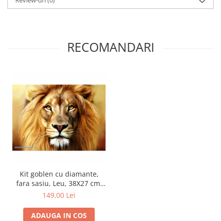
RECOMANDARI
Kit goblen cu diamante,
fara sasiu, Leu, 38X27 cm,
diamante patrate, 15 culori,
149,00 Lei
nivel incepator, DE5845
ADAUGA IN COS