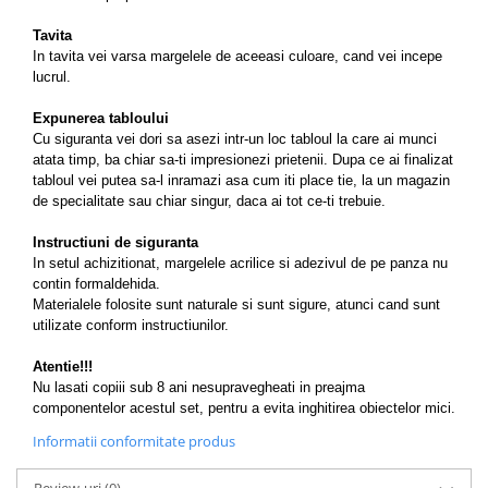
Tavita
In tavita vei varsa margelele de aceeasi culoare, cand vei incepe
lucrul.
Expunerea tabloului
Cu siguranta vei dori sa asezi intr-un loc tabloul la care ai munci
atata timp, ba chiar sa-ti impresionezi prietenii. Dupa ce ai finalizat
tabloul vei putea sa-l inramazi asa cum iti place tie, la un magazin
de specialitate sau chiar singur, daca ai tot ce-ti trebuie.
Instructiuni de siguranta
In setul achizitionat, margelele acrilice si adezivul de pe panza nu
contin formaldehida.
Materialele folosite sunt naturale si sunt sigure, atunci cand sunt
utilizate conform instructiunilor.
Atentie!!!
Nu lasati copiii sub 8 ani nesupravegheati in preajma
componentelor acestul set, pentru a evita inghitirea obiectelor mici.
Informatii conformitate produs
Review-uri
(0)