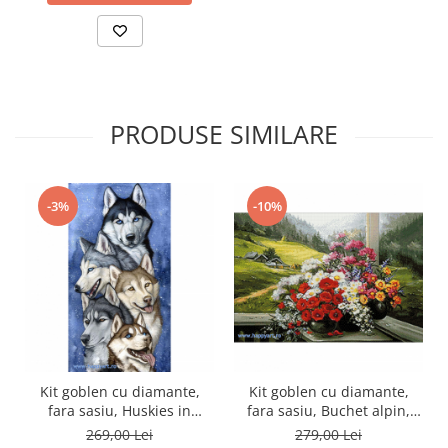
PRODUSE SIMILARE
-3%
-10%
Kit goblen cu diamante,
Kit goblen cu diamante,
fara sasiu, Huskies in
fara sasiu, Buchet alpin,
echipa, 38X70 cm, diamante
70X48 cm, diamante
269,00 Lei
279,00 Lei