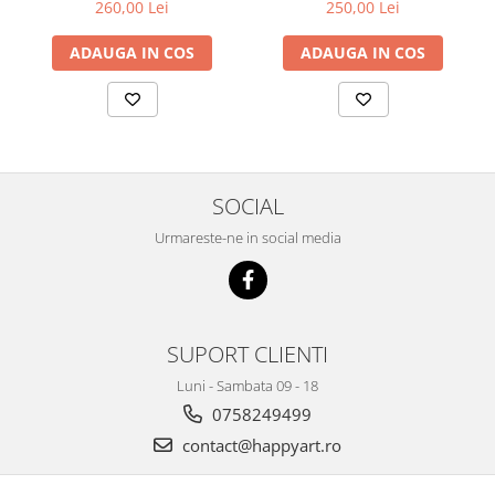
patrate, 51 culori, nivel
patrate, 49 culori, nivel
260,00 Lei
250,00 Lei
avansat, DE6063
avansat, DE677
ADAUGA IN COS
ADAUGA IN COS
SOCIAL
Urmareste-ne in social media
SUPORT CLIENTI
Luni - Sambata 09 - 18
0758249499
contact@happyart.ro