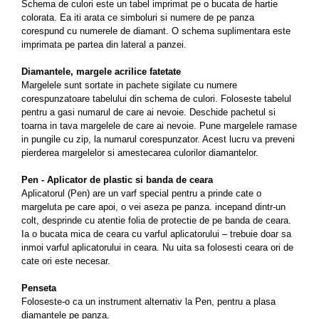
Schema de culori este un tabel imprimat pe o bucata de hartie
colorata. Ea iti arata ce simboluri si numere de pe panza
corespund cu numerele de diamant. O schema suplimentara este
imprimata pe partea din lateral a panzei.
Diamantele, margele acrilice fatetate
Margelele sunt sortate in pachete sigilate cu numere
corespunzatoare tabelului din schema de culori. Foloseste tabelul
pentru a gasi numarul de care ai nevoie. Deschide pachetul si
toarna in tava margelele de care ai nevoie. Pune margelele ramase
in pungile cu zip, la numarul corespunzator. Acest lucru va preveni
pierderea margelelor si amestecarea culorilor diamantelor.
Pen - Aplicator de plastic si banda de ceara
Aplicatorul (Pen) are un varf special pentru a prinde cate o
margeluta pe care apoi, o vei aseza pe panza. incepand dintr-un
colt, desprinde cu atentie folia de protectie de pe banda de ceara.
Ia o bucata mica de ceara cu varful aplicatorului – trebuie doar sa
inmoi varful aplicatorului in ceara. Nu uita sa folosesti ceara ori de
cate ori este necesar.
Penseta
Foloseste-o ca un instrument alternativ la Pen, pentru a plasa
diamantele pe panza.