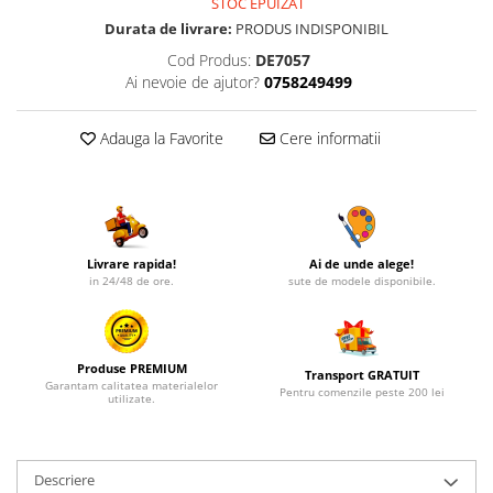
STOC EPUIZAT
Durata de livrare:
PRODUS INDISPONIBIL
Cod Produs:
DE7057
Ai nevoie de ajutor?
0758249499
Adauga la Favorite
Cere informatii
Livrare rapida!
Ai de unde alege!
in 24/48 de ore.
sute de modele disponibile.
Produse PREMIUM
Transport GRATUIT
Garantam calitatea materialelor
Pentru comenzile peste 200 lei
utilizate.
Descriere