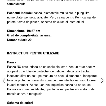
formaldehida.
Pachetul include:
panza, diamantele multiolore in pungulite
numerotate, penseta, aplicator Pen, ceara pentru Pen, carlige de
perete, tavita de plastic, schema de culori si instructiuni.
Dimensiune: 19x27 cm
Grad de complexitate: avansat
Numar culori: 20
INSTRUCTIUNI PENTRU UTILIZARE
Panza
Panza NU este intinsa pe un sasiu din lemn. Are un strat adeziv
acoperit cu o folie de protectie, ce trebuie indepartata treptat,
incepand dintr-un colt, pe masura ce asezi diamantele. Indepartezi
folia de protectie numai din zona pe care intentionezi sa o lucrezi
in acel moment. Acest lucru va impiedica panza sa se usuce.
Panza are zone predeﬁnite, tiparite pe ea, pentru a-ti arata unde
trebuie asezate margelele.
Schema de culori