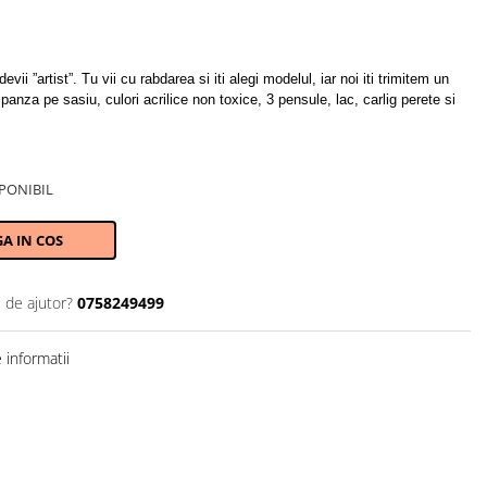
evii ”artist”. Tu vii cu rabdarea si iti alegi modelul, iar noi iti trimitem un
anza pe sasiu, culori acrilice non toxice, 3 pensule, lac, carlig perete si
PONIBIL
A IN COS
 de ajutor?
0758249499
informatii