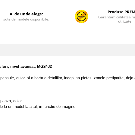
Produse PRE
Ai de unde alege!
Garantam calitatea ma
sute de modele disponibile.
utilizate.
ulori, nivel avansat, MG2432
pensule, culori si o harta a detaliilor, incepi sa pictezi zonele pretiparite, 
 panza, color
e la un model la altul, in functie de imagine