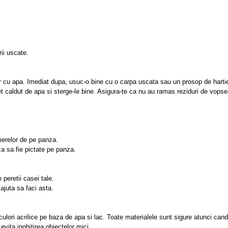
rii uscate.
har cu apa. Imediat dupa, usuc-o bine cu o carpa uscata sau un prosop de hartie,
jet caldut de apa si sterge-le bine. Asigura-te ca nu au ramas reziduri de vopse
umerelor de pe panza.
za sa fie pictate pe panza.
 peretii casei tale.
ajuta sa faci asta.
lori acrilice pe baza de apa si lac. Toate materialele sunt sigure atunci cand 
vita inghitirea obiectelor mici.