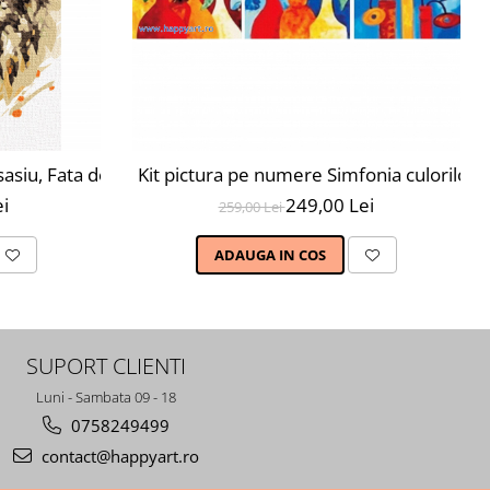
i, nivel avansat, MC1079
sasiu, Fata de bufnita, 30X40 cm, 27 culori, nivel avansat,
Kit pictura pe numere Simfonia culorilor, t
i
249,00 Lei
259,00 Lei
ADAUGA IN COS
SUPORT CLIENTI
Luni - Sambata 09 - 18
0758249499
contact@happyart.ro