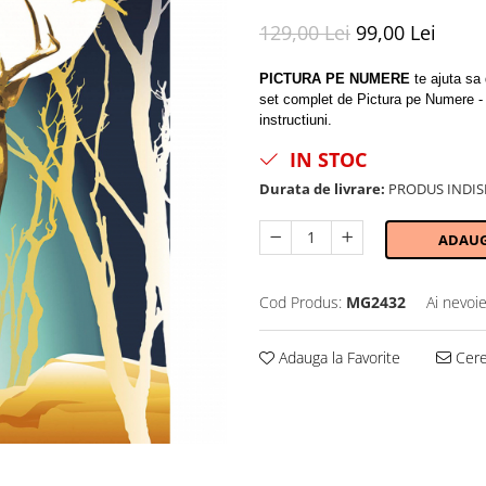
129,00 Lei
99,00 Lei
PICTURA PE NUMERE
te ajuta sa d
set complet de Pictura pe Numere - p
instructiuni.
IN STOC
Durata de livrare:
PRODUS INDIS
ADAUG
Cod Produs:
MG2432
Ai nevoie
Adauga la Favorite
Cere 