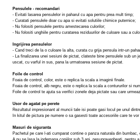
Pensulele - recomandari
- Evitati lasarea pensulelor in paharul cu apa pentru prea mult timp;
- Curatati pensulele doar cu apa si evitati solutiile chimice puternice;
- Nu folositi pensulele pentru amestecarea culorilor;
- Nu folositi unghiile pentru curatarea reziduurilor de culoare sau a culo
Ingrijirea pensulelor
- Cand treci de la o culoare la alta, curata cu grija pensula intr-un pa
- La finalizarea unei sesiuni de pictat, clateste bine pensulele sub un 
uscat, cu varful in sus, pana la urmatoarea sesiune de pictat.
Foile de control
Foaia de control, color, este o replica la scala a imaginii finale.
Foaia de control, alb negru, este o replica la scala a contururilor si n
Foile de control te ajuta sa verifici zonele deja pictate sau care urmea
Usor de agatat pe perete
Rezultatul impresionant al muncii tale isi poate gasi locul pe unul dintre
In kitul de pictura pe numere o sa gasesti toate accesoriile care te vor 
Masuri de siguranta
Pachetul pe care l-ati cumparat contine o panza naturala din bumbac, cu
A nu se lasa la indemana copiilor sub 3 ani, nesupravegheati, pentru a e