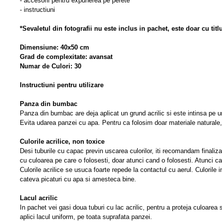
- accesorii pentru expunerea pe perete
- instructiuni
*Sevaletul din fotografii nu este inclus in pachet, este doar cu titl
Dimensiune: 40x50 cm
Grad de complexitate: avansat
Numar de Culori: 30
Instructiuni pentru utilizare
Panza din bumbac
Panza din bumbac are deja aplicat un grund acrilic si este intinsa pe 
Evita udarea panzei cu apa. Pentru ca folosim doar materiale naturale
Culorile acrilice, non toxice
Desi tuburile cu capac previn uscarea culorilor, iti recomandam finaliza
cu culoarea pe care o folosesti, doar atunci cand o folosesti. Atunci ca
Culorile acrilice se usuca foarte repede la contactul cu aerul. Culorile
cateva picaturi cu apa si amesteca bine.
Lacul acrilic
In pachet vei gasi doua tuburi cu lac acrilic, pentru a proteja culoarea 
aplici lacul uniform, pe toata suprafata panzei.