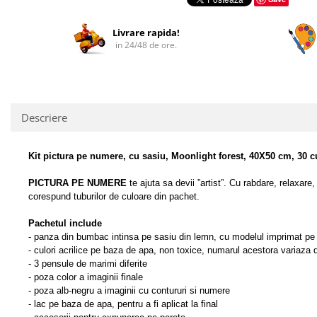
Facebook
Livrare rapida!
in 24/48 de ore.
Descriere
Kit pictura pe numere, cu sasiu, Moonlight forest, 40X50 cm, 30 c
PICTURA PE NUMERE
te ajuta sa devii ”artist”.
Cu rabdare, relaxare, 
corespund tuburilor de culoare din pachet.
Pachetul include
- panza din bumbac intinsa pe sasiu din lemn, cu modelul imprimat pe
- culori acrilice pe baza de apa, non toxice, numarul acestora variaza d
- 3 pensule de marimi diferite
- poza color a imaginii finale
- poza alb-negru a imaginii cu contururi si numere
- lac pe baza de apa, pentru a fi aplicat la final