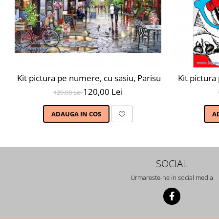
Kit pictura pe numere, cu sasiu, Parisul primavara, 4
Kit pictur
120,00 Lei
129,00 Lei
ADAUGA IN COS
A
SOCIAL
Urmareste-ne in social media