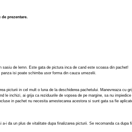
u de prezentare.
un sasiu de lemn. Este gata de pictura inca de cand este scoasa din pachet!
, panza isi poate schimba usor forma din cauza umezelii.
rea picturii in cel mult o luna de la deschiderea pachetului. Manevreaza cu gri
nd le inchizi, ai grija ca reziduurile de vopsea de pe margine, sa nu impiedice 
 incluse in pachet nu necesita amestecarea acestora si sunt gata sa fie aplicat
si a-i da un plus de vitalitate dupa finalizarea picturii. Se recomanda ca dupa fi