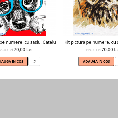
0X50 cm, 30 culori, nivel avansat, MG2206
a pe numere, cu sasiu, Catelus la moda, 20X30 cm, 23 culor
Kit pictura pe numere, cu 
70,00 Lei
70,00 Le
79,00 Lei
119,00 Lei
DAUGA IN COS
ADAUGA IN COS