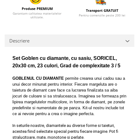
Produse PREMIUM
Transport GRATUIT
Garantam calitatea materialelor
Pentru comenzile peste 200 lei
utilizate.
Descriere
Set Goblen cu diamante, cu sasiu, SORICEL,
20x30 cm, 23 culori, Grad de complexitate 3 / 5
GOBLENUL CU DIAMANTE
permite crearea unui cadou sau a
unui decor minunat pentru interior. Fiecare margeluta are o
taietura de diamant care face ca lucrarea finalizata sa aiba
jocuri de culoare si sa straluceasca. Imaginea se formeaza prin
lipirea margelutelor multicolore, in forma de diamant, pe zonele
predeﬁnite si numerotate de pe panza. Kit-ul nostru include tot
ce ai nevoie pentru a crea o imagine perfecta.
In seturile noastre, diamantele au diverse forme si taieturi,
acestea fiind selectate special pentru fiecare imagine. Pot fi
stralucitoare, mate, monotone si perlate.