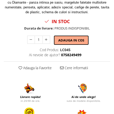
cu Diamante - panza intinsa pe sasiu, margelute fatetate multiolore
numerotate, penseta, aplicator, adeziv special, carlige de perete, tavita
de plastic, schema de culori si instructiuni.
IN STOC
Durata de livrare:
PRODUS INDISPONIBIL
ADAUGA IN COS
Cod Produs:
LC045
Ai nevoie de ajutor?
0758249499
Adauga la Favorite
Cere informatii
Livrare rapida!
Ai de unde alege!
in 24/48 de ore.
sute de modele disponibile.