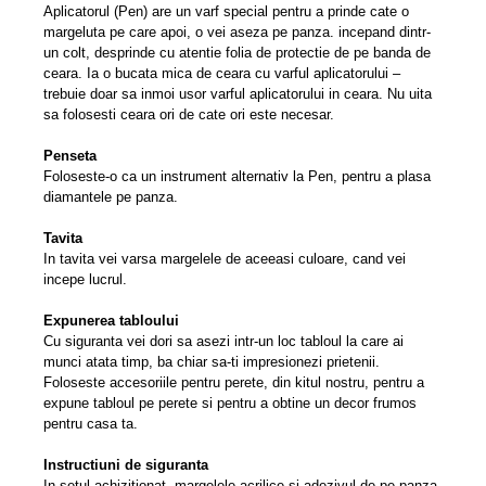
Aplicatorul (Pen) are un varf special pentru a prinde cate o
margeluta pe care apoi, o vei aseza pe panza. incepand dintr-
un colt, desprinde cu atentie folia de protectie de pe banda de
ceara. Ia o bucata mica de ceara cu varful aplicatorului –
trebuie doar sa inmoi usor varful aplicatorului in ceara. Nu uita
sa folosesti ceara ori de cate ori este necesar.
Penseta
Foloseste-o ca un instrument alternativ la Pen, pentru a plasa
diamantele pe panza.
Tavita
In tavita vei varsa margelele de aceeasi culoare, cand vei
incepe lucrul.
Expunerea tabloului
Cu siguranta vei dori sa asezi intr-un loc tabloul la care ai
munci atata timp, ba chiar sa-ti impresionezi prietenii.
Foloseste accesoriile pentru perete, din kitul nostru, pentru a
expune tabloul pe perete si pentru a obtine un decor frumos
pentru casa ta.
Instructiuni de siguranta
In setul achizitionat, margelele acrilice si adezivul de pe panza