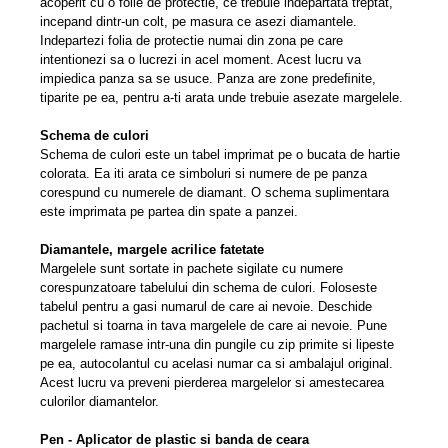
acoperit cu o folie de protectie, ce trebuie indepartata treptat,
incepand dintr-un colt, pe masura ce asezi diamantele.
Indepartezi folia de protectie numai din zona pe care
intentionezi sa o lucrezi in acel moment. Acest lucru va
impiedica panza sa se usuce. Panza are zone predeﬁnite,
tiparite pe ea, pentru a-ti arata unde trebuie asezate margelele.
Schema de culori
Schema de culori este un tabel imprimat pe o bucata de hartie
colorata. Ea iti arata ce simboluri si numere de pe panza
corespund cu numerele de diamant. O schema suplimentara
este imprimata pe partea din spate a panzei.
Diamantele, margele acrilice fatetate
Margelele sunt sortate in pachete sigilate cu numere
corespunzatoare tabelului din schema de culori. Foloseste
tabelul pentru a gasi numarul de care ai nevoie. Deschide
pachetul si toarna in tava margelele de care ai nevoie. Pune
margelele ramase intr-una din pungile cu zip primite si lipeste
pe ea, autocolantul cu acelasi numar ca si ambalajul original.
Acest lucru va preveni pierderea margelelor si amestecarea
culorilor diamantelor.
Pen - Aplicator de plastic si banda de ceara