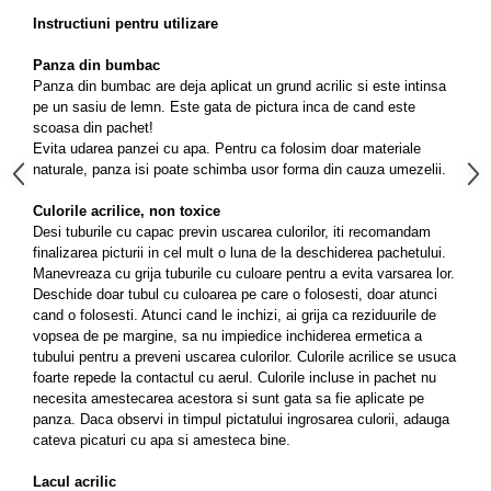
Instructiuni pentru utilizare
Panza din bumbac
Panza din bumbac are deja aplicat un grund acrilic si este intinsa
pe un sasiu de lemn. Este gata de pictura inca de cand este
scoasa din pachet!
Evita udarea panzei cu apa. Pentru ca folosim doar materiale
naturale, panza isi poate schimba usor forma din cauza umezelii.
Culorile acrilice, non toxice
Desi tuburile cu capac previn uscarea culorilor, iti recomandam
finalizarea picturii in cel mult o luna de la deschiderea pachetului.
Manevreaza cu grija tuburile cu culoare pentru a evita varsarea lor.
Deschide doar tubul cu culoarea pe care o folosesti, doar atunci
cand o folosesti. Atunci cand le inchizi, ai grija ca reziduurile de
vopsea de pe margine, sa nu impiedice inchiderea ermetica a
tubului pentru a preveni uscarea culorilor. Culorile acrilice se usuca
foarte repede la contactul cu aerul. Culorile incluse in pachet nu
necesita amestecarea acestora si sunt gata sa fie aplicate pe
panza. Daca observi in timpul pictatului ingrosarea culorii, adauga
cateva picaturi cu apa si amesteca bine.
Lacul acrilic