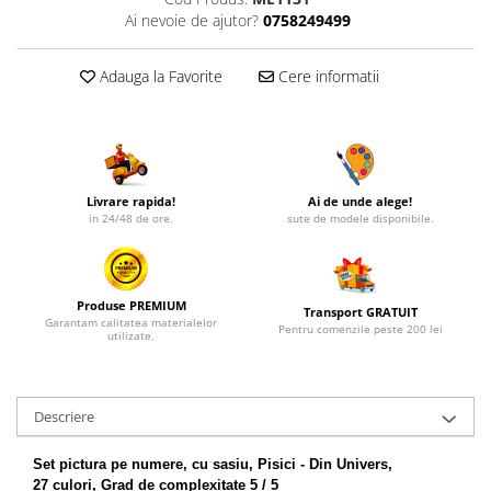
Ai nevoie de ajutor?
0758249499
Adauga la Favorite
Cere informatii
Livrare rapida!
Ai de unde alege!
in 24/48 de ore.
sute de modele disponibile.
Produse PREMIUM
Transport GRATUIT
Garantam calitatea materialelor
Pentru comenzile peste 200 lei
utilizate.
Descriere
Set pictura pe numere, cu sasiu, Pisici - Din Univers,
27 culori, Grad de complexitate 5 / 5