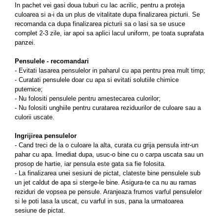
In pachet vei gasi doua tuburi cu lac acrilic, pentru a proteja
culoarea si a-i da un plus de vitalitate dupa finalizarea picturii. Se
recomanda ca dupa finalizarea picturii sa o lasi sa se usuce
complet 2-3 zile, iar apoi sa aplici lacul uniform, pe toata suprafata
panzei.
Pensulele - recomandari
- Evitati lasarea pensulelor in paharul cu apa pentru prea mult timp;
- Curatati pensulele doar cu apa si evitati solutiile chimice
puternice;
- Nu folositi pensulele pentru amestecarea culorilor;
- Nu folositi unghiile pentru curatarea reziduurilor de culoare sau a
culorii uscate.
Ingrijirea pensulelor
- Cand treci de la o culoare la alta, curata cu grija pensula intr-un
pahar cu apa. Imediat dupa, usuc-o bine cu o carpa uscata sau un
prosop de hartie, iar pensula este gata sa fie folosita.
- La finalizarea unei sesiuni de pictat, clateste bine pensulele sub
un jet caldut de apa si sterge-le bine. Asigura-te ca nu au ramas
reziduri de vopsea pe pensule. Aranjeaza frumos varful pensulelor
si le poti lasa la uscat, cu varful in sus, pana la urmatoarea
sesiune de pictat.