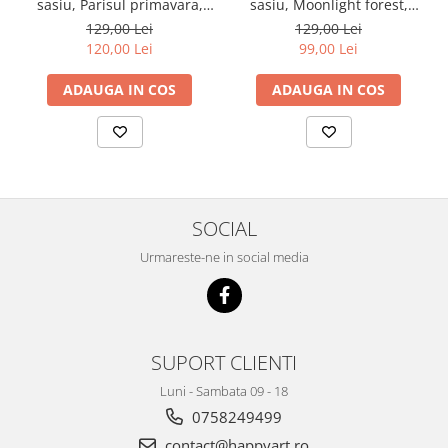
sasiu, Parisul primavara,
sasiu, Moonlight forest,
40X50 cm, 30 culori, nivel
40X50 cm, 30 culori, nivel
129,00 Lei
129,00 Lei
avansat, MG2206
avansat, MG2432
120,00 Lei
99,00 Lei
ADAUGA IN COS
ADAUGA IN COS
SOCIAL
Urmareste-ne in social media
SUPORT CLIENTI
Luni - Sambata 09 - 18
0758249499
contact@happyart.ro