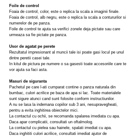
Foile de control
Foaia de control, color, este o replica la scala a imaginii finale.
Foaia de control, alb negru, este o replica la scala a contururilor si
numerelor de pe panza.
Foile de control te ajuta sa verifici zonele deja pictate sau care
urmeaza sa fie pictate pe panza.
Usor de agatat pe perete
Rezultatul impresionant al muncii tale isi poate gasi locul pe unul
dintre peretii casei tale.
In kitul de pictura pe numere o sa gasesti toate accesoriile care te
vor ajuta sa faci asta.
Masuri de siguranta
Pachetul pe care l-ati cumparat contine o panza naturala din
bumbac, culori acrilice pe baza de apa si lac. Toate materialele
sunt sigure atunci cand sunt folosite conform instructiunilor.
A nu se lasa la indemana copiilor sub 3 ani, nesupravegheati,
pentru a evita inghitirea obiectelor mici.
La contactul cu ochii, se recomanda spalarea imediata cu apa.
Daca apar complicatii, consultati un oftalmolog.
La contactul cu pielea sau hainele, spalati imediat cu apa.
Daca inghititi culori acrilice, consultati imediat ajutor de