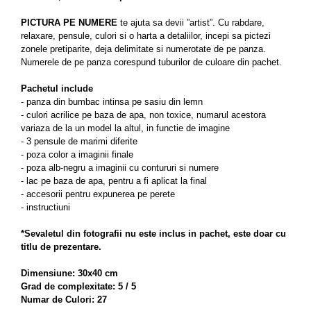
PICTURA PE NUMERE
te ajuta sa devii ”artist”.
Cu rabdare,
relaxare, pensule, culori si o harta a detaliilor, incepi sa pictezi
zonele pretiparite, deja delimitate si numerotate de pe panza.
Numerele de pe panza corespund tuburilor de culoare din pachet.
Pachetul include
- panza din bumbac intinsa pe sasiu din lemn
- culori acrilice pe baza de apa, non toxice, numarul acestora
variaza de la un model la altul, in functie de imagine
- 3 pensule de marimi diferite
- poza color a imaginii finale
- poza alb-negru a imaginii cu contururi si numere
- lac pe baza de apa, pentru a fi aplicat la final
- accesorii pentru expunerea pe perete
- instructiuni
*Sevaletul din fotografii nu este inclus in pachet, este doar cu
titlu de prezentare.
Dimensiune: 30x40 cm
Grad de complexitate: 5 / 5
Numar de Culori: 27