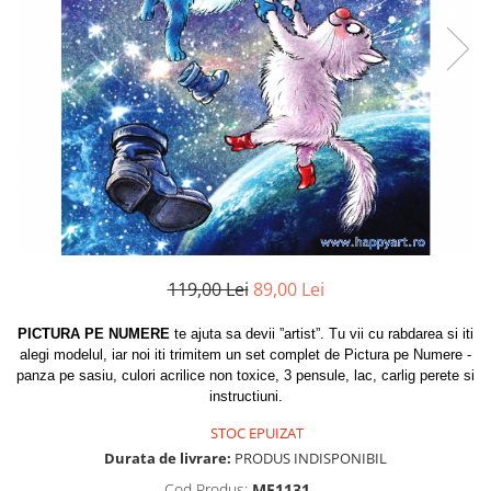
119,00 Lei
89,00 Lei
PICTURA PE NUMERE
te ajuta sa devii ”artist”. Tu vii cu rabdarea si iti
alegi modelul, iar noi iti trimitem un set complet de Pictura pe Numere -
panza pe sasiu, culori acrilice non toxice, 3 pensule, lac, carlig perete si
instructiuni.
STOC EPUIZAT
Durata de livrare:
PRODUS INDISPONIBIL
Cod Produs:
ME1131