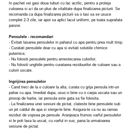
In pachet vei gasi doua tuburi cu lac acrilic, pentru a proteja
culoarea si a-i da un plus de vitalitate dupa finalizarea picturii. Se
recomanda ca dupa finalizarea picturii sa o lasi sa se usuce
complet 2-3 zile, iar apoi sa aplici lacul uniform, pe toata suprafata
panzei.
Pensulele - recomandari
- Evitati lasarea pensulelor in paharul cu apa pentru prea mult timp;
- Curatati pensulele doar cu apa si evitati solutiile chimice
puternice;
- Nu folositi pensulele pentru amestecarea culorilor;
- Nu folositi unghiile pentru curatarea reziduurilor de culoare sau a
culorii uscate.
Ingrijirea pensulelor
- Cand treci de la o culoare la alta, curata cu grija pensula intr-un
pahar cu apa. Imediat dupa, usuc-o bine cu o carpa uscata sau un
prosop de hartie, iar pensula este gata sa fie folosita.
- La finalizarea unei sesiuni de pictat, clateste bine pensulele sub
un jet caldut de apa si sterge-le bine. Asigura-te ca nu au ramas
reziduri de vopsea pe pensule. Aranjeaza frumos varful pensulelor
si le poti lasa la uscat, cu varful in sus, pana la urmatoarea
sesiune de pictat.