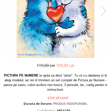
119,00 Lei
109,00 Lei
PICTURA PE NUMERE
te ajuta sa devii ”artist”. Tu vii cu rabdarea si iti
alegi modelul, iar noi iti trimitem un set complet de Pictura pe Numere -
panza pe sasiu, culori acrilice non toxice, 3 pensule, lac, carlig perete si
instructiuni.
STOC EPUIZAT
Durata de livrare:
PRODUS INDISPONIBIL
Cod Produs:
ME1130