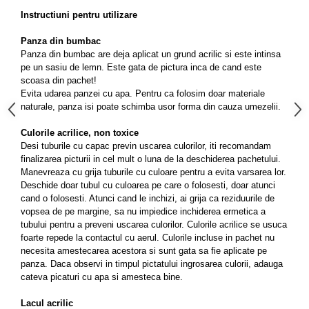
Instructiuni pentru utilizare
Panza din bumbac
Panza din bumbac are deja aplicat un grund acrilic si este intinsa
pe un sasiu de lemn. Este gata de pictura inca de cand este
scoasa din pachet!
Evita udarea panzei cu apa. Pentru ca folosim doar materiale
naturale, panza isi poate schimba usor forma din cauza umezelii.
Culorile acrilice, non toxice
Desi tuburile cu capac previn uscarea culorilor, iti recomandam
finalizarea picturii in cel mult o luna de la deschiderea pachetului.
Manevreaza cu grija tuburile cu culoare pentru a evita varsarea lor.
Deschide doar tubul cu culoarea pe care o folosesti, doar atunci
cand o folosesti. Atunci cand le inchizi, ai grija ca reziduurile de
vopsea de pe margine, sa nu impiedice inchiderea ermetica a
tubului pentru a preveni uscarea culorilor. Culorile acrilice se usuca
foarte repede la contactul cu aerul. Culorile incluse in pachet nu
necesita amestecarea acestora si sunt gata sa fie aplicate pe
panza. Daca observi in timpul pictatului ingrosarea culorii, adauga
cateva picaturi cu apa si amesteca bine.
Lacul acrilic