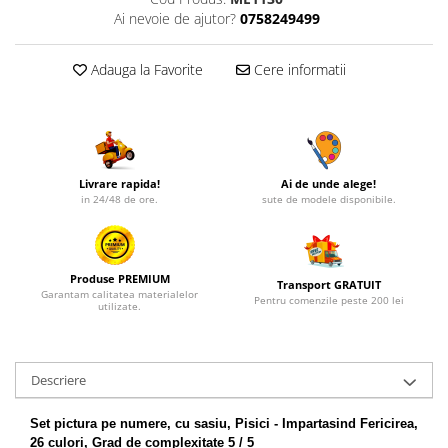
Ai nevoie de ajutor?
0758249499
Adauga la Favorite
Cere informatii
Livrare rapida!
Ai de unde alege!
in 24/48 de ore.
sute de modele disponibile.
Produse PREMIUM
Transport GRATUIT
Garantam calitatea materialelor
Pentru comenzile peste 200 lei
utilizate.
Descriere
Set pictura pe numere, cu sasiu, Pisici - Impartasind Fericirea,
26 culori, Grad de complexitate 5 / 5