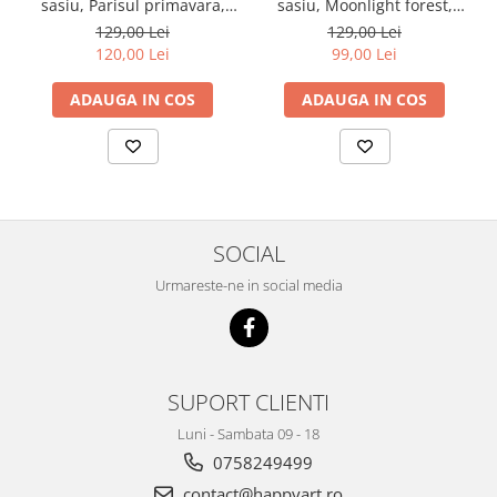
sasiu, Parisul primavara,
sasiu, Moonlight forest,
40X50 cm, 30 culori, nivel
40X50 cm, 30 culori, nivel
129,00 Lei
129,00 Lei
avansat, MG2206
avansat, MG2432
120,00 Lei
99,00 Lei
ADAUGA IN COS
ADAUGA IN COS
SOCIAL
Urmareste-ne in social media
SUPORT CLIENTI
Luni - Sambata 09 - 18
0758249499
contact@happyart.ro