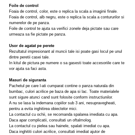
Foile de control
Foaia de control, color, este o replica la scala a imaginii finale.
Foaia de control, alb negru, este o replica la scala a contururilor si
numerelor de pe panza.
Foile de control te ajuta sa verifici zonele deja pictate sau care
urmeaza sa fie pictate pe panza.
Usor de agatat pe perete
Rezultatul impresionant al muncii tale isi poate gasi locul pe unul
dintre peretii casei tale.
In kitul de pictura pe numere o sa gasesti toate accesoriile care te
vor ajuta sa faci asta.
Masuri de siguranta
Pachetul pe care l-ati cumparat contine o panza naturala din
bumbac, culori acrilice pe baza de apa si lac. Toate materialele
sunt sigure atunci cand sunt folosite conform instructiunilor.
A nu se lasa la indemana copiilor sub 3 ani, nesupravegheati,
pentru a evita inghitirea obiectelor mici.
La contactul cu ochii, se recomanda spalarea imediata cu apa.
Daca apar complicatii, consultati un oftalmolog.
La contactul cu pielea sau hainele, spalati imediat cu apa.
Daca inghititi culori acrilice, consultati imediat ajutor de