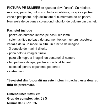
PICTURA PE NUMERE
te ajuta sa devii ”artist”.
Cu rabdare,
relaxare, pensule, culori si o harta a detaliilor, incepi sa pictezi
zonele pretiparite, deja delimitate si numerotate de pe panza.
Numerele de pe panza corespund tuburilor de culoare din pachet.
Pachetul include
- panza din bumbac intinsa pe sasiu din lemn
- culori acrilice pe baza de apa, non toxice, numarul acestora
variaza de la un model la altul, in functie de imagine
- 3 pensule de marimi diferite
- poza color a imaginii finale
- poza alb-negru a imaginii cu contururi si numere
- lac pe baza de apa, pentru a fi aplicat la final
- accesorii pentru expunerea pe perete
- instructiuni
*Sevaletul din fotografii nu este inclus in pachet, este doar cu
titlu de prezentare.
Dimensiune: 30x40 cm
Grad de complexitate: 5 / 5
Numar de Culori: 26